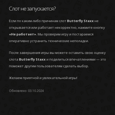
Слот не запускается?
Если по каким-либо причинам слот
Butterfly Staxx
не
открывается или работает некорректно, нажмите кнопку
«Не работает»
. Мы проверим игру и постараемся
оперативно устранить технические неполадки.
После завершения игры вы можете оставить свою оценку
слота
Butterfly Staxx
и поделиться впечатлениями — это
поможет другим пользователям сделать выбор.
Желаем приятной и увлекательной игры!
Обновлено:
03.10.2024