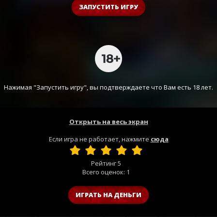
ЗАПУСТИТЬ ИГРУ
Нажимая "Запустить игру", вы подтверждаете что Вам есть 18 лет.
Открыть на весь экран
Если игра не работает, нажмите
сюда
Рейтинг
5
Всего оценок:
1
ИГРАТЬ НА ДЕНЬГИ