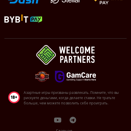
Азартные игры призваны развлекать. Помните, что вы
рискуете деньгами, когда делаете ставки. Не тратьте
больше, чем можете позволить себе проиграть.
Главная