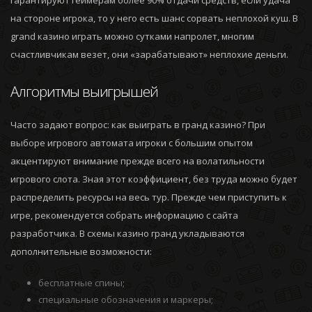
на стороне игрока, то у него есть шанс сорвать неплохой куш. В
grand казино играть можно сутками напролет, многим
счастливчикам везет, они «зарабатывают» неплохие деньги.
Алгоритмы выигрышей
Часто задают вопрос: как выиграть в гранд казино? При
выборе игрового автомата игроки с большим опытом
акцентируют внимание прежде всего на волатильности
игрового слота. Зная этот коэффициент, без труда можно будет
распределить ресурсы на весь тур. Прежде чем приступить к
игре, рекомендуется собрать информацию с сайта
разработчика. В схемы казино гранд укладываются
дополнительные возможности:
бесплатные спины;
специальные обозначения и маркеры;