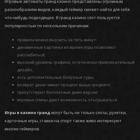
Игровые автоматы гранд казино представлены огромным
разнообразием видов, каждый геймер сможет найти для себя
что-нибудь подходящее. В гранд казино слот пользуется
популярностью по нескольким причинам:
правила можно выучить за пять минут;
динамичные картинки во время игры позволяют
расслабиться;
высокий уровень графики, эстетически привлекательный
дизайн;
есть дополнительные бонусные туры;
возврат денег имеет процент выше среднего;
присутствуют бесплатные демо версии;
игровые спины дают возможность отыгрываться.
Игры в казино гранд
могут быть не только слоты, рулетки,
карточные игры, ставки на спорт также живо интересуют
многих геймеров.