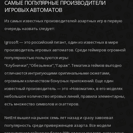
САМЫЕ ПОПУЛЯРНЫЕ ПРОИЗВОДИТЕЛИ
ИГРОВЫХ АВТОМАТОВ
Из самых известных производителей азартных игр в первую
очередь назвать следует:
Igrosoft — это российский гигант, один из известных в мире
производитель игровых автоматов. Среди геймеров огромной
популярностью пользуются игры:
“Клубнички","Обезьянки","Гараж". Тематика геймов выгодно
отличаются интригующими оригинальными сюжетами,
огромным количеством бонусных приложений. Еще один
известный производитель — это «Новоматик», в его моделях
небольшое количество игровых линий, правила элементарны,
есть множество символов и скаттеров.
NetEnt вышел на рынок семь лет назад и сразу завоевал
популярность среди приверженцев азарта. Все модели
гарантируют геймерам более 90% отдачи средств, если удача