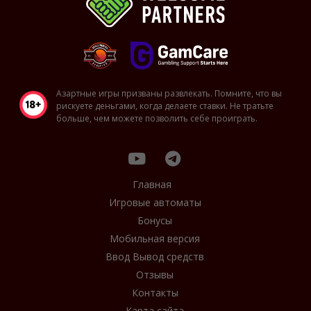
Азартные игры призваны развлекать. Помните, что вы
рискуете деньгами, когда делаете ставки. Не тратьте
больше, чем можете позволить себе проиграть.
Главная
Игровые автоматы
Бонусы
Мобильная версия
Ввод Вывод средств
Отзывы
Контакты
Карта сайта