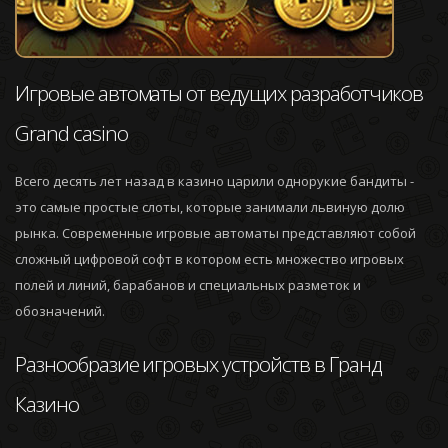
Игровые автоматы от ведущих разработчиков
Grand casino
Всего десять лет назад в казино царили однорукие бандиты -
это самые простые слоты, которые занимали львиную долю
рынка. Современные игровые автоматы представляют собой
сложный цифровой софт в котором есть множество игровых
полей и линий, барабанов и специальных разметок и
обозначений.
Разнообразие игровых устройств в Гранд
Казино