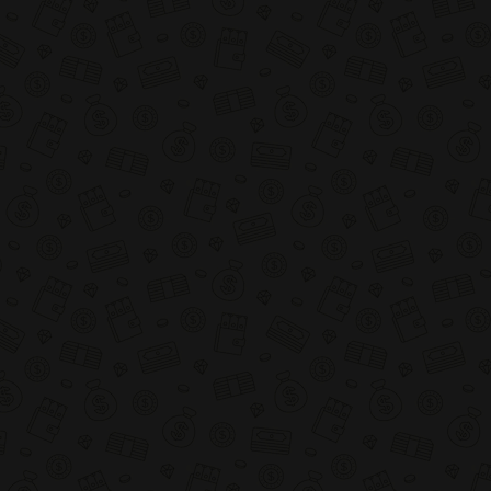
Азартные игры призваны развлекать. Помните, что вы
рискуете деньгами, когда делаете ставки. Не тратьте
больше, чем можете позволить себе проиграть.
Главная