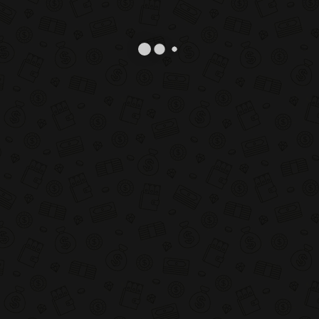
Готовы начать?
Получите
Бонус за
регистрацию
РЕГИСТРАЦИЯ