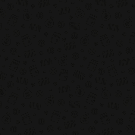
Главная
Игры
Lucky Koi
Демо слот Lucky Koi от
Spadegaming — играть
бесплатно
Слот
Lucky Koi
от разработчика
Spadegaming
доступен
в демонстрационном режиме. Вы можете запустить игру
бесплатно на сайте
Онлайн Казино GRAND
без
регистрации и без пополнения счёта.
Демо-версия позволяет полностью ознакомиться с