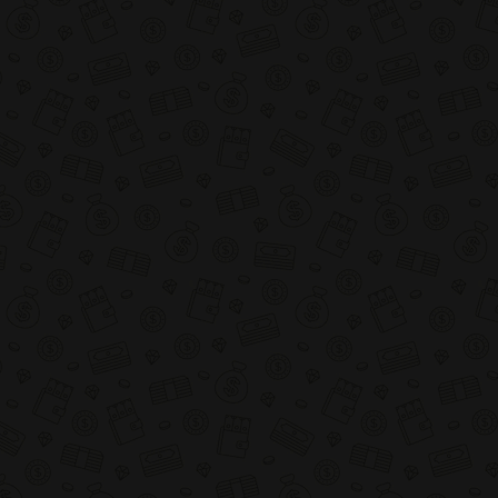
Во время игры вы можете изучить:
правила и таблицу выплат;
работу бонусных раундов и специальных символов;
частоту выпадения выигрышных комбинаций;
поведение слота на длинной дистанции.
Бесплатная игра без ограничений
Демо-режим не имеет временных ограничений — вы
можете запускать слот
Lucky Koi
неограниченное
количество раз. Это особенно удобно для новых игроков,
которые хотят разобраться в механике, а также для
опытных пользователей, тестирующих стратегии ставок.
Обратите внимание: в бесплатной версии выигрыши
носят исключительно ознакомительный характер и не
могут быть выведены.