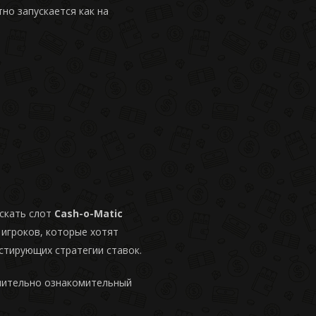
но запускается как на
скать слот
Cash-o-Matic
 игроков, которые хотят
стирующих стратегии ставок.
ючительно ознакомительный