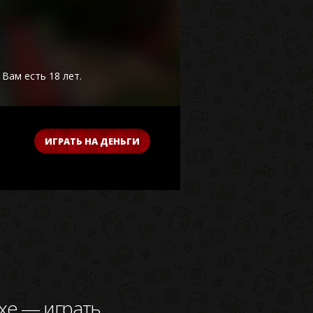
Вам есть 18 лет.
ИГРАТЬ НА ДЕНЬГИ
uxe — играть