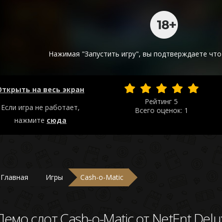
Нажимая "Запустить игру", вы подтверждаете что 
Открыть на весь экран
Рейтинг
5
Если игра не работает,
Всего оценок:
1
нажмите
сюда
Главная
Игры
Cash-o-Matic
Демо слот Cash-o-Matic от NetEnt Del