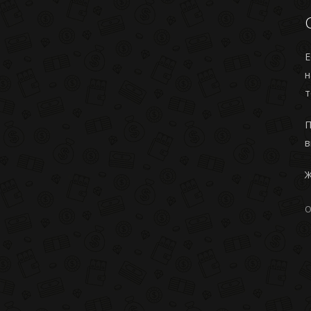
Е
н
т
П
в
Ж
О