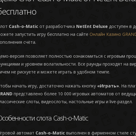
бесплатно
Слот
Cash-o-Matic
от разработчика
NetEnt Deluxe
доступен в 
ожете запустить игру бесплатно на сайте
Онлайн Казино GRAN
ополнения счёта.
емо-версия позволяет полностью ознакомиться с игровым проц
ункциями и уровнем волатильности. Все раунды проходят на ви
ичем не рискуете и можете играть в удобном темпе.
тобы начать игру, достаточно нажать кнопку
«Играть»
. На пл
GRAND
представлено более 10 000 игровых автоматов от ведущ
лассические слоты, видеослоты, настольные игры и live-раздел.
Особенности слота Cash-o-Matic
гровой автомат
Cash-o-Matic
выполнен в фирменном стиле ст