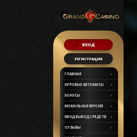
ВХОД
РЕГИСТРАЦИЯ
ГЛАВНАЯ
ИГРОВЫЕ АВТОМАТЫ
БОНУСЫ
МОБИЛЬНАЯ ВЕРСИЯ
ВВОД ВЫВОД СРЕДСТВ
ОТЗЫВЫ