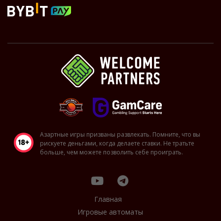
Азартные игры призваны развлекать. Помните, что вы
рискуете деньгами, когда делаете ставки. Не тратьте
больше, чем можете позволить себе проиграть.
Главная
Игровые автоматы