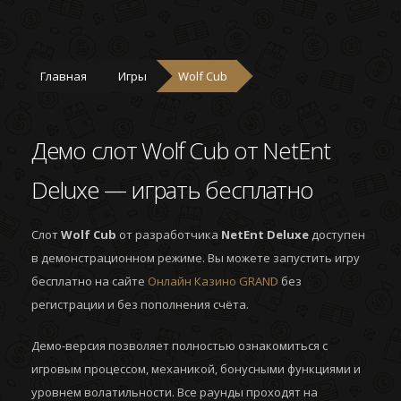
Главная
Игры
Wolf Cub
Демо слот Wolf Cub от NetEnt
Deluxe — играть бесплатно
Слот
Wolf Cub
от разработчика
NetEnt Deluxe
доступен
в демонстрационном режиме. Вы можете запустить игру
бесплатно на сайте
Онлайн Казино GRAND
без
регистрации и без пополнения счёта.
Демо-версия позволяет полностью ознакомиться с
игровым процессом, механикой, бонусными функциями и
уровнем волатильности. Все раунды проходят на