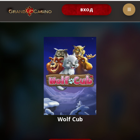
ВХОД
Wolf Cub