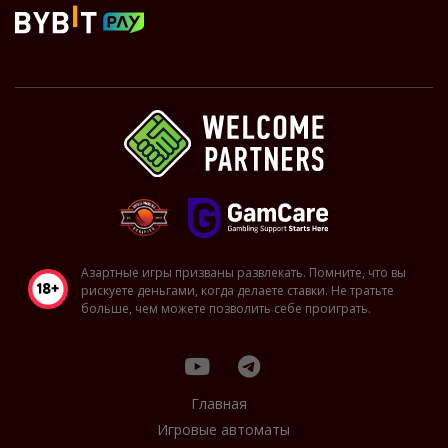
Азартные игры призваны развлекать. Помните, что вы
рискуете деньгами, когда делаете ставки. Не тратьте
больше, чем можете позволить себе проиграть.
Главная
Игровые автоматы