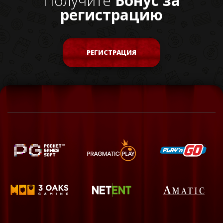
Получите
Бонус за
регистрацию
РЕГИСТРАЦИЯ