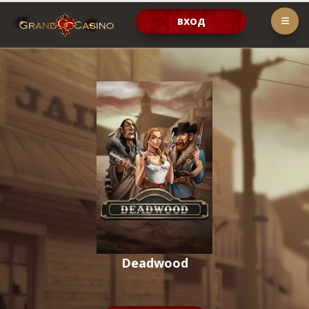
ВХОД
Deadwood