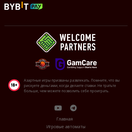
Азартные игры призваны развлекать. Помните, что вы
рискуете деньгами, когда делаете ставки. Не тратьте
больше, чем можете позволить себе проиграть.
Главная
Игровые автоматы