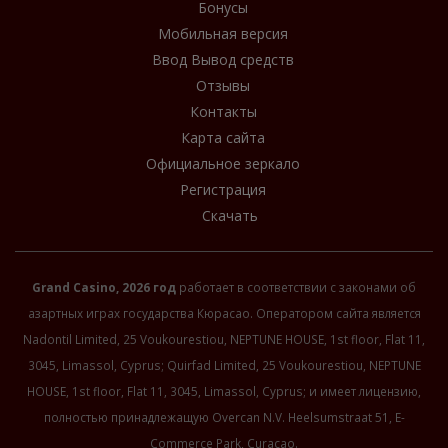
Бонусы
Мобильная версия
Ввод Вывод средств
Отзывы
Контакты
Карта сайта
Официальное зеркало
Регистрация
Скачать
Grand Casino, 2026 год
работает в соответствии с законами об
азартных играх государства Кюрасао. Оператором сайта является
Nadontil Limited, 25 Voukourestiou, NEPTUNE HOUSE, 1st floor, Flat 11,
3045, Limassol, Cyprus; Quirfad Limited, 25 Voukourestiou, NEPTUNE
HOUSE, 1st floor, Flat 11, 3045, Limassol, Cyprus; и имеет лицензию,
полностью принадлежащую Overcan N.V. Heelsumstraat 51, E-
Commerce Park, Curacao.