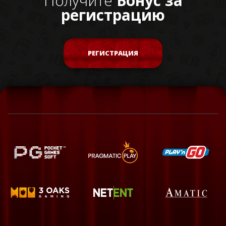
Получите
Бонус за
регистрацию
РЕГИСТРАЦИЯ