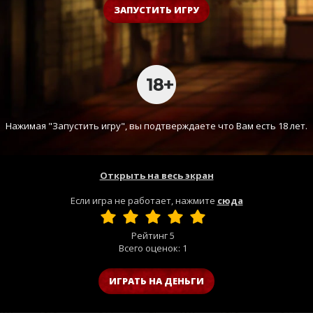
ЗАПУСТИТЬ ИГРУ
Нажимая "Запустить игру", вы подтверждаете что Вам есть 18 лет.
Открыть на весь экран
Если игра не работает, нажмите
сюда
Рейтинг
5
Всего оценок:
1
ИГРАТЬ НА ДЕНЬГИ