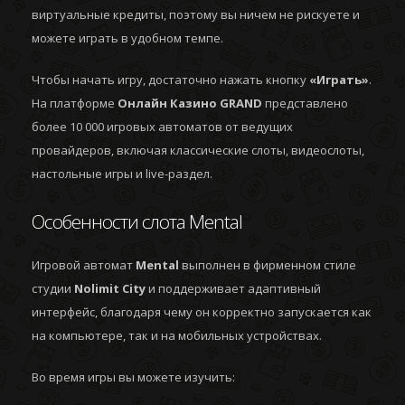
виртуальные кредиты, поэтому вы ничем не рискуете и
можете играть в удобном темпе.
Чтобы начать игру, достаточно нажать кнопку
«Играть»
.
На платформе
Онлайн Казино GRAND
представлено
более 10 000 игровых автоматов от ведущих
провайдеров, включая классические слоты, видеослоты,
настольные игры и live-раздел.
Особенности слота Mental
Игровой автомат
Mental
выполнен в фирменном стиле
студии
Nolimit City
и поддерживает адаптивный
интерфейс, благодаря чему он корректно запускается как
на компьютере, так и на мобильных устройствах.
Во время игры вы можете изучить: