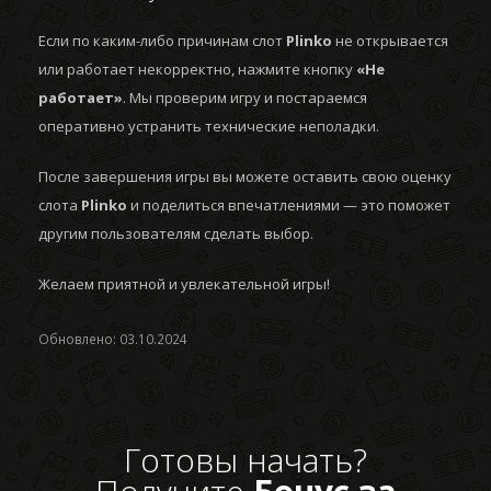
Если по каким-либо причинам слот
Plinko
не открывается
или работает некорректно, нажмите кнопку
«Не
работает»
. Мы проверим игру и постараемся
оперативно устранить технические неполадки.
После завершения игры вы можете оставить свою оценку
слота
Plinko
и поделиться впечатлениями — это поможет
другим пользователям сделать выбор.
Желаем приятной и увлекательной игры!
Обновлено:
03.10.2024
Готовы начать?