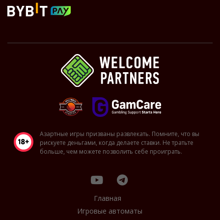
Азартные игры призваны развлекать. Помните, что вы
рискуете деньгами, когда делаете ставки. Не тратьте
больше, чем можете позволить себе проиграть.
Главная
Игровые автоматы