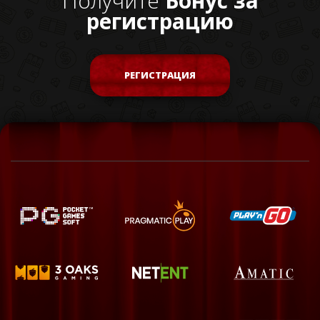
Получите
Бонус за
регистрацию
РЕГИСТРАЦИЯ