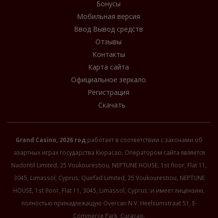
Бонусы
Мобильная версия
Ввод Вывод средств
Отзывы
Контакты
Карта сайта
Официальное зеркало
Регистрация
Скачать
Grand Casino, 2026 год
работает в соответствии с законами об
азартных играх государства Кюрасао. Оператором сайта является
Nadontil Limited, 25 Voukourestiou, NEPTUNE HOUSE, 1st floor, Flat 11,
3045, Limassol, Cyprus; Quirfad Limited, 25 Voukourestiou, NEPTUNE
HOUSE, 1st floor, Flat 11, 3045, Limassol, Cyprus; и имеет лицензию,
полностью принадлежащую Overcan N.V. Heelsumstraat 51, E-
Commerce Park, Curacao.