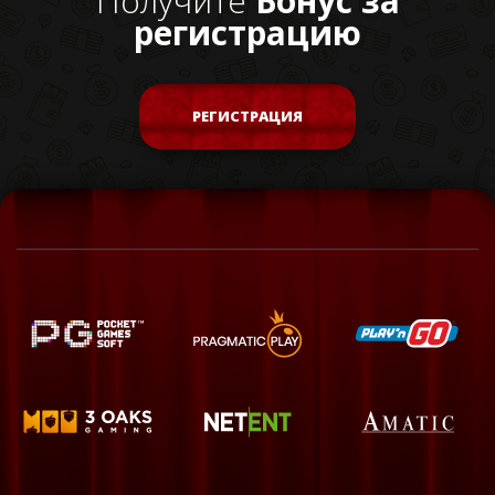
Получите
Бонус за
регистрацию
РЕГИСТРАЦИЯ