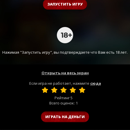
ЗАПУСТИТЬ ИГРУ
Нажимая "Запустить игру", вы подтверждаете что Вам есть 18 лет.
Открыть на весь экран
Если игра не работает, нажмите
сюда
Рейтинг
5
Всего оценок:
1
ИГРАТЬ НА ДЕНЬГИ