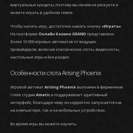
виртуальные кредиты, поэтому вы ничем не рискуете и
можете играть в удобном темпе.
Чтобы начать игру, достаточно нажать кнопку
«Играть»
.
На платформе
Онлайн Казино GRAND
представлено
более 10 000 игровых автоматов от ведущих
провайдеров, включая классические слоты, видеослоты,
настольные игры и live-раздел.
Особенности слота Arising Phoenix
Игровой автомат
Arising Phoenix
выполнен в фирменном
стиле студии
Amatic
и поддерживает адаптивный
интерфейс, благодаря чему он корректно запускается как
на компьютере, так и на мобильных устройствах.
Во время игры вы можете изучить: