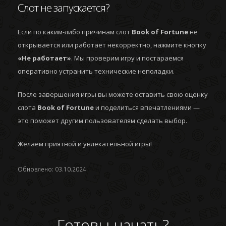
Слот не запускается?
Если по каким-либо причинам слот
Book of Fortune
не
открывается или работает некорректно, нажмите кнопку
«Не работает»
. Мы проверим игру и постараемся
оперативно устранить технические неполадки.
После завершения игры вы можете оставить свою оценку
слота
Book of Fortune
и поделиться впечатлениями —
это поможет другим пользователям сделать выбор.
Желаем приятной и увлекательной игры!
Обновлено:
03.10.2024
Готовы начать?