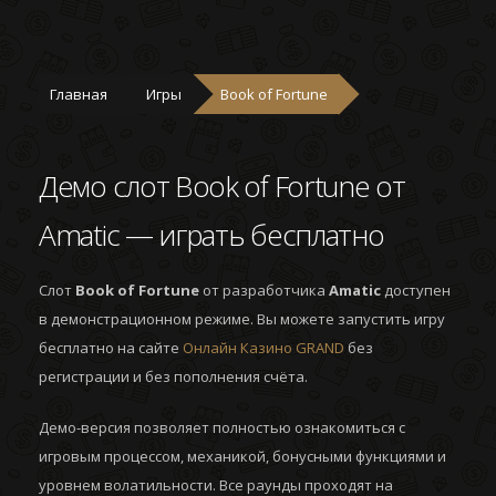
Главная
Игры
Book of Fortune
Демо слот Book of Fortune от
Amatic — играть бесплатно
Слот
Book of Fortune
от разработчика
Amatic
доступен
в демонстрационном режиме. Вы можете запустить игру
бесплатно на сайте
Онлайн Казино GRAND
без
регистрации и без пополнения счёта.
Демо-версия позволяет полностью ознакомиться с
игровым процессом, механикой, бонусными функциями и
уровнем волатильности. Все раунды проходят на