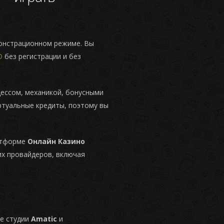
онстрационном режиме. Вы
D
без регистрации и без
ессом, механикой, бонусными
ртуальные кредиты, поэтому вы
атформе
Онлайн Казино
их провайдеров, включая
е студии
Amatic
и