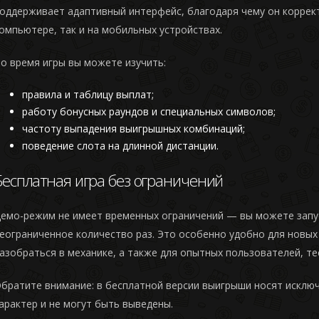
оддерживает адаптивный интерфейс, благодаря чему он коррект
омпьютере, так и на мобильных устройствах.
о время игры вы можете изучить:
правила и таблицу выплат;
работу бонусных раундов и специальных символов;
частоту выпадения выигрышных комбинаций;
поведение слота на длинной дистанции.
Бесплатная игра без ограничений
емо-режим не имеет временных ограничений — вы можете запу
еограниченное количество раз. Это особенно удобно для новых
азобраться в механике, а также для опытных пользователей, те
братите внимание: в бесплатной версии выигрыши носят искл
арактер и не могут быть выведены.