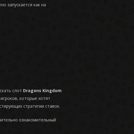
но запускается как на
скать слот
Dragons Kingdom
 игроков, которые хотят
стирующих стратегии ставок.
ючительно ознакомительный