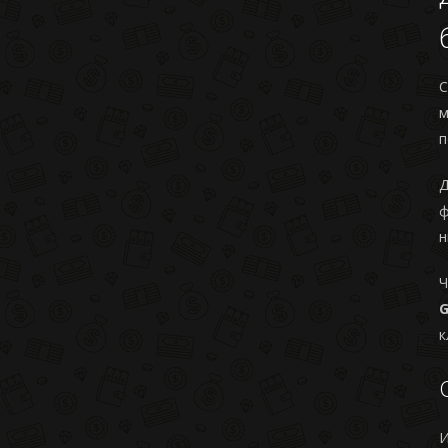
м
п
Д
ф
н
Ч
к
И