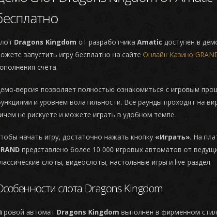
бесплатно
Слот
Dragons Kingdom
от разработчика
Amatic
доступен в дем
ожете запустить игру бесплатно на сайте
Онлайн Казино GRAN
ополнения счёта.
емо-версия позволяет полностью ознакомиться с игровым проц
ункциями и уровнем волатильности. Все раунды проходят на ви
ичем не рискуете и можете играть в удобном темпе.
тобы начать игру, достаточно нажать кнопку
«Играть»
. На пл
GRAND
представлено более 10 000 игровых автоматов от ведущ
лассические слоты, видеослоты, настольные игры и live-раздел.
Особенности слота Dragons Kingdom
гровой автомат
Dragons Kingdom
выполнен в фирменном стил