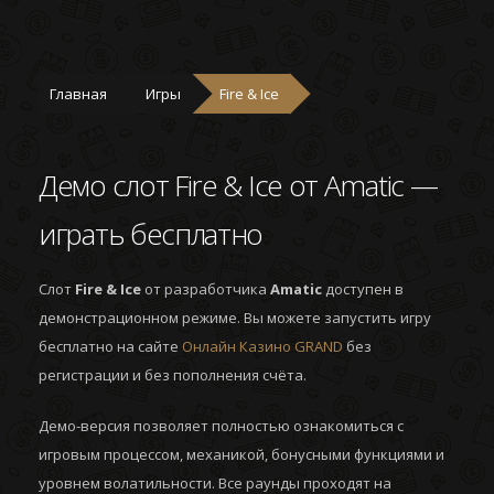
Главная
Игры
Fire & Ice
Демо слот Fire & Ice от Amatic —
играть бесплатно
Слот
Fire & Ice
от разработчика
Amatic
доступен в
демонстрационном режиме. Вы можете запустить игру
бесплатно на сайте
Онлайн Казино GRAND
без
регистрации и без пополнения счёта.
Демо-версия позволяет полностью ознакомиться с
игровым процессом, механикой, бонусными функциями и
уровнем волатильности. Все раунды проходят на