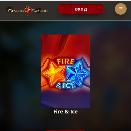
ВХОД
Fire & Ice