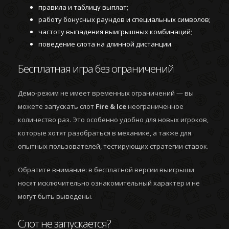
правила и таблицу выплат;
работу бонусных раундов и специальных символов;
частоту выпадения выигрышных комбинаций;
поведение слота на длинной дистанции.
Бесплатная игра без ограничений
Демо-режим не имеет временных ограничений — вы
можете запускать слот
Fire & Ice
неограниченное
количество раз. Это особенно удобно для новых игроков,
которые хотят разобраться в механике, а также для
опытных пользователей, тестирующих стратегии ставок.
Обратите внимание: в бесплатной версии выигрыши
носят исключительно ознакомительный характер и не
могут быть выведены.
Слот не запускается?