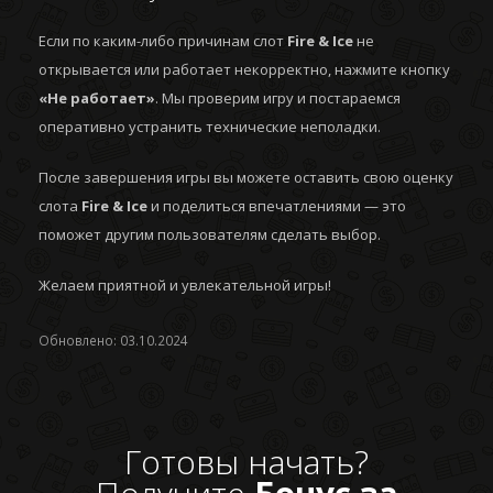
Если по каким-либо причинам слот
Fire & Ice
не
открывается или работает некорректно, нажмите кнопку
«Не работает»
. Мы проверим игру и постараемся
оперативно устранить технические неполадки.
После завершения игры вы можете оставить свою оценку
слота
Fire & Ice
и поделиться впечатлениями — это
поможет другим пользователям сделать выбор.
Желаем приятной и увлекательной игры!
Обновлено:
03.10.2024
Готовы начать?