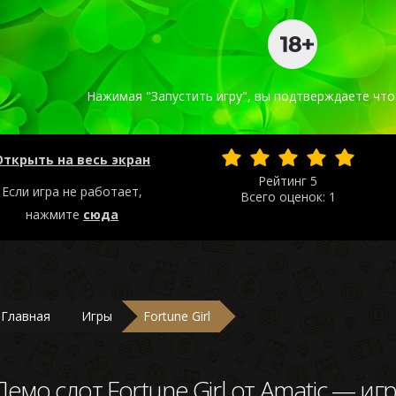
Нажимая "Запустить игру", вы подтверждаете что 
Открыть на весь экран
Рейтинг
5
Если игра не работает,
Всего оценок:
1
нажмите
сюда
Главная
Игры
Fortune Girl
Демо слот Fortune Girl от Amatic — и