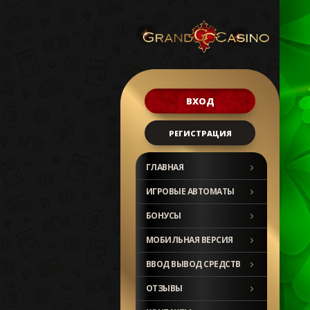
ВХОД
РЕГИСТРАЦИЯ
ГЛАВНАЯ
ИГРОВЫЕ АВТОМАТЫ
БОНУСЫ
МОБИЛЬНАЯ ВЕРСИЯ
ВВОД ВЫВОД СРЕДСТВ
ОТЗЫВЫ