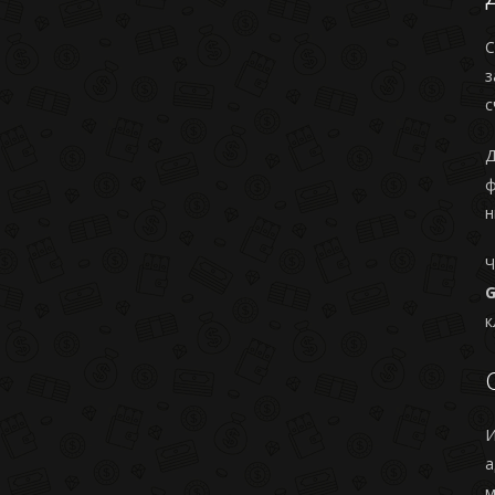
з
с
Д
ф
н
Ч
к
И
а
м