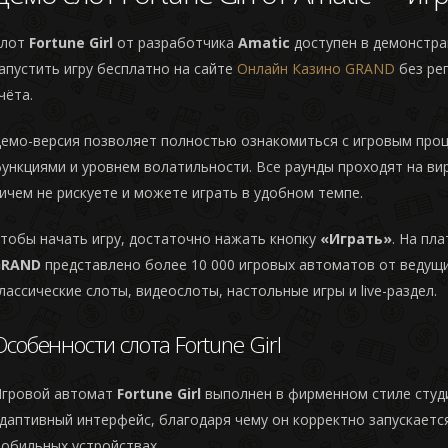
Слот
Fortune Girl
от разработчика
Amatic
доступен в демонстр
апустить игру бесплатно на сайте
Онлайн Казино GRAND
без ре
чёта.
емо-версия позволяет полностью ознакомиться с игровым проц
ункциями и уровнем волатильности. Все раунды проходят на ви
ичем не рискуете и можете играть в удобном темпе.
тобы начать игру, достаточно нажать кнопку
«Играть»
. На пл
GRAND
представлено более 10 000 игровых автоматов от ведущ
лассические слоты, видеослоты, настольные игры и live-раздел.
Особенности слота Fortune Girl
гровой автомат
Fortune Girl
выполнен в фирменном стиле сту
даптивный интерфейс, благодаря чему он корректно запускается
обильных устройствах.