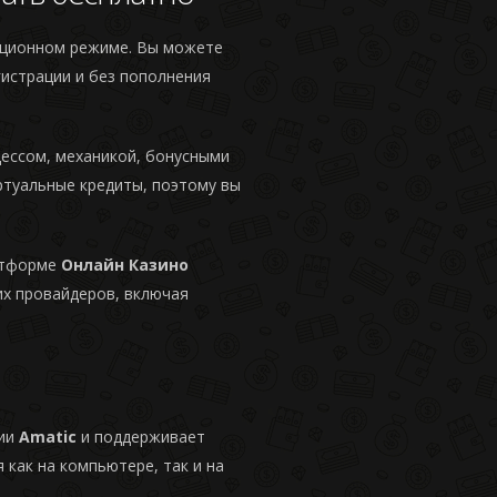
ационном режиме. Вы можете
гистрации и без пополнения
ессом, механикой, бонусными
ртуальные кредиты, поэтому вы
атформе
Онлайн Казино
их провайдеров, включая
дии
Amatic
и поддерживает
 как на компьютере, так и на