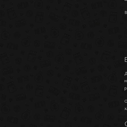
В
Д
н
р
О
х