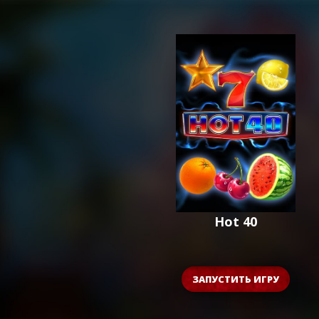
Hot 40
ЗАПУСТИТЬ ИГРУ