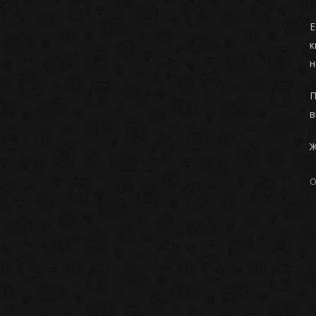
Е
к
н
П
в
Ж
О