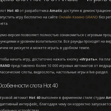
Слот
Hot 40
от разработчика
Amatic
доступен в демонстрацион
апустить игру бесплатно на сайте
Онлайн Казино GRAND
без ре
чёта.
емо-версия позволяет полностью ознакомиться с игровым проц
ункциями и уровнем волатильности. Все раунды проходят на ви
ичем не рискуете и можете играть в удобном темпе.
тобы начать игру, достаточно нажать кнопку
«Играть»
. На пл
GRAND
представлено более 10 000 игровых автоматов от ведущ
лассические слоты, видеослоты, настольные игры и live-раздел.
Особенности слота Hot 40
гровой автомат
Hot 40
выполнен в фирменном стиле студии
Am
даптивный интерфейс, благодаря чему он корректно запускается
обильных устройствах.