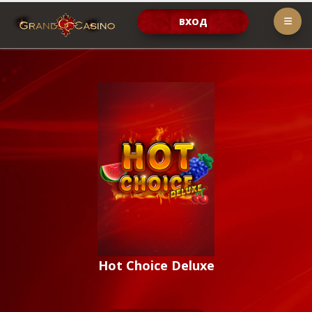
ВХОД
Hot Choice Deluxe