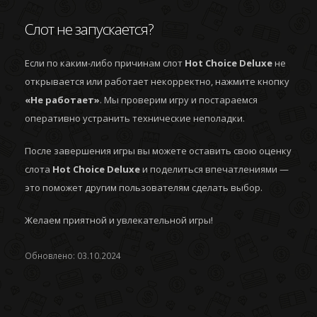
Слот не запускается?
Если по каким-либо причинам слот
Hot Choice Deluxe
не
открывается или работает некорректно, нажмите кнопку
«Не работает»
. Мы проверим игру и постараемся
оперативно устранить технические неполадки.
После завершения игры вы можете оставить свою оценку
слота
Hot Choice Deluxe
и поделиться впечатлениями —
это поможет другим пользователям сделать выбор.
Желаем приятной и увлекательной игры!
Обновлено:
03.10.2024