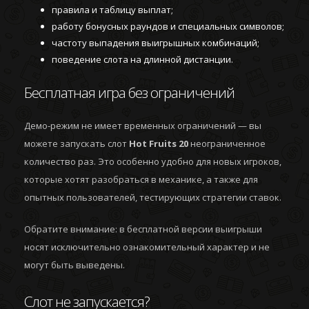
правила и таблицу выплат;
работу бонусных раундов и специальных символов;
частоту выпадения выигрышных комбинаций;
поведение слота на длинной дистанции.
Бесплатная игра без ограничений
Демо-режим не имеет временных ограничений — вы
можете запускать слот
Hot Fruits 20
неограниченное
количество раз. Это особенно удобно для новых игроков,
которые хотят разобраться в механике, а также для
опытных пользователей, тестирующих стратегии ставок.
Обратите внимание: в бесплатной версии выигрыши
носят исключительно ознакомительный характер и не
могут быть выведены.
Слот не запускается?