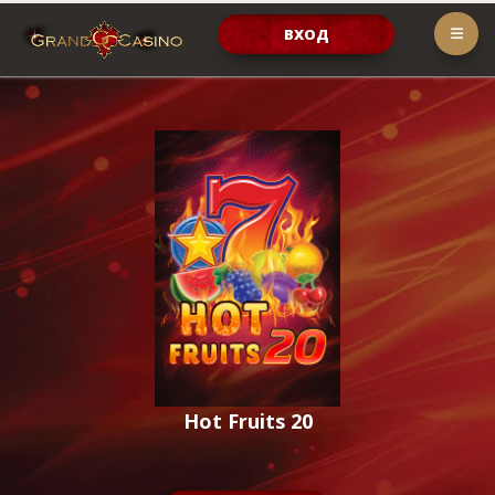
ВХОД
Hot Fruits 20