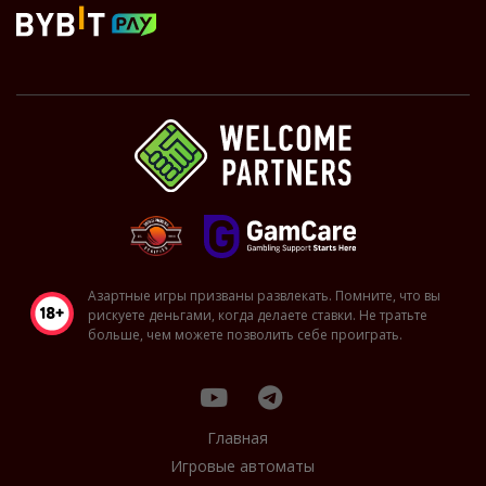
Азартные игры призваны развлекать. Помните, что вы
рискуете деньгами, когда делаете ставки. Не тратьте
больше, чем можете позволить себе проиграть.
Главная
Игровые автоматы