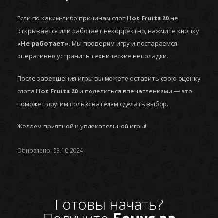
Если по каким-либо причинам слот
Hot Fruits 20
не
открывается или работает некорректно, нажмите кнопку
«Не работает»
. Мы проверим игру и постараемся
оперативно устранить технические неполадки.
После завершения игры вы можете оставить свою оценку
слота
Hot Fruits 20
и поделиться впечатлениями — это
поможет другим пользователям сделать выбор.
Желаем приятной и увлекательной игры!
Обновлено:
03.10.2024
Готовы начать?