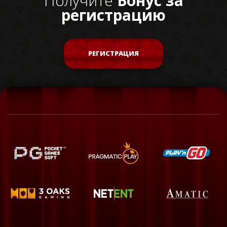
Получите
Бонус за
регистрацию
РЕГИСТРАЦИЯ