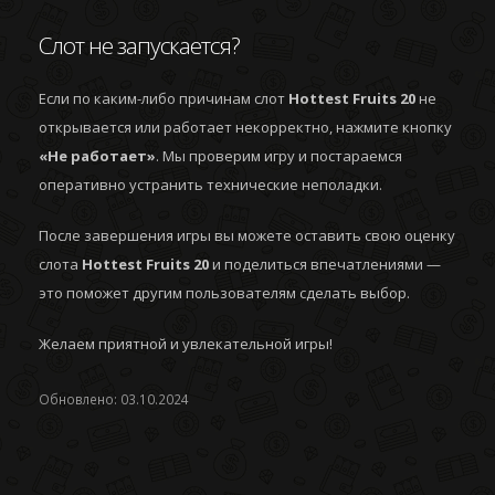
Слот не запускается?
Если по каким-либо причинам слот
Hottest Fruits 20
не
открывается или работает некорректно, нажмите кнопку
«Не работает»
. Мы проверим игру и постараемся
оперативно устранить технические неполадки.
После завершения игры вы можете оставить свою оценку
слота
Hottest Fruits 20
и поделиться впечатлениями —
это поможет другим пользователям сделать выбор.
Желаем приятной и увлекательной игры!
Обновлено:
03.10.2024