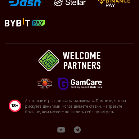
Азартные игры призваны развлекать. Помните, что вы
рискуете деньгами, когда делаете ставки. Не тратьте
больше, чем можете позволить себе проиграть.