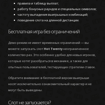
правила и таблицу выплат;
работу бонусных раундов и специальных символов;
частоту выпадения выигрышных комбинаций;
поведение слота на длинной дистанции.
Бесплатная игра без ограничений
Демо-режим не имеет временных ограничений — вы
можете запускать слот
Hot Twenty
неограниченное
количество раз. Это особенно удобно для новых игроков,
которые хотят разобраться в механике, а также для
опытных пользователей, тестирующих стратегии ставок.
Обратите внимание: в бесплатной версии выигрыши
носят исключительно ознакомительный характер и не
могут быть выведены.
Слот не запускается?