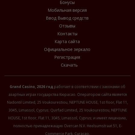
Бонусы
Мобильная версия
Ввод Вывод средств
Отзывы
Контакты
Карта сайта
Официальное зеркало
Регистрация
Скачать
Grand Casino, 2026 год
работает в соответствии с законами об
азартных играх государства Кюрасао. Оператором сайта является
Nadontil Limited, 25 Voukourestiou, NEPTUNE HOUSE, 1st floor, Flat 11,
3045, Limassol, Cyprus; Quirfad Limited, 25 Voukourestiou, NEPTUNE
HOUSE, 1st floor, Flat 11, 3045, Limassol, Cyprus; и имеет лицензию,
полностью принадлежащую Overcan N.V. Heelsumstraat 51, E-
Commerce Park, Curacao.