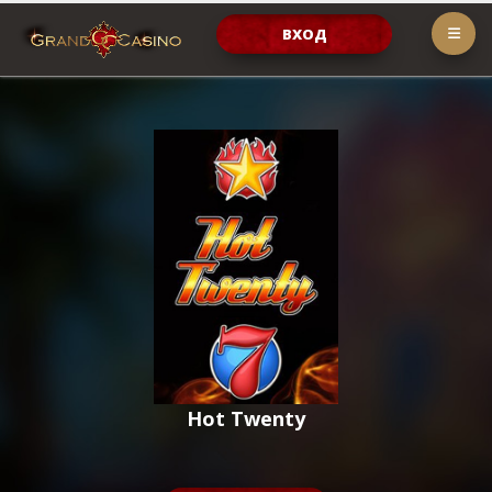
ВХОД
Hot Twenty