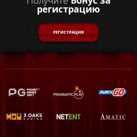
Получите
Бонус за
регистрацию
РЕГИСТРАЦИЯ