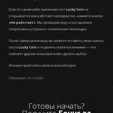
Если по каким-либо причинам слот
Lucky Coin
не
открывается или работает некорректно, нажмите кнопку
«Не работает»
. Мы проверим игру и постараемся
оперативно устранить технические неполадки.
После завершения игры вы можете оставить свою оценку
слота
Lucky Coin
и поделиться впечатлениями — это
поможет другим пользователям сделать выбор.
Желаем приятной и увлекательной игры!
Обновлено:
03.10.2024
Готовы начать?