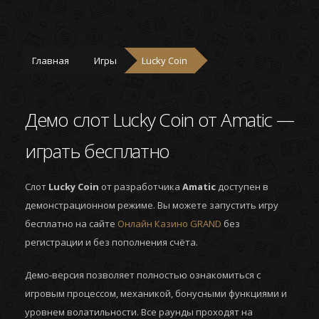
Главная
Игры
Lucky Coin
Демо слот Lucky Coin от Amatic —
играть бесплатно
Слот
Lucky Coin
от разработчика
Amatic
доступен в
демонстрационном режиме. Вы можете запустить игру
бесплатно на сайте
Онлайн Казино GRAND
без
регистрации и без пополнения счёта.
Демо-версия позволяет полностью ознакомиться с
игровым процессом, механикой, бонусными функциями и
уровнем волатильности. Все раунды проходят на