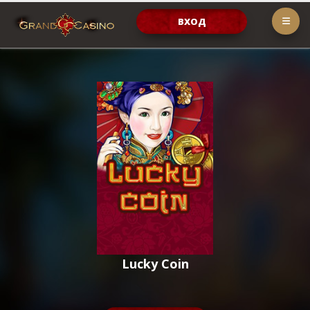
ВХОД
Lucky Coin