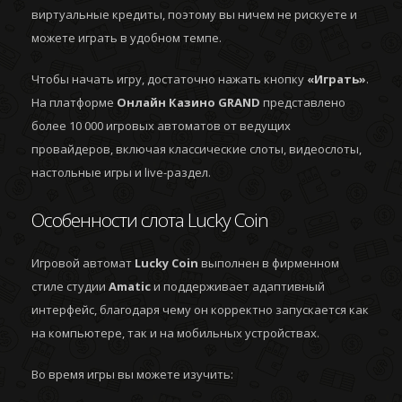
виртуальные кредиты, поэтому вы ничем не рискуете и
можете играть в удобном темпе.
Чтобы начать игру, достаточно нажать кнопку
«Играть»
.
На платформе
Онлайн Казино GRAND
представлено
более 10 000 игровых автоматов от ведущих
провайдеров, включая классические слоты, видеослоты,
настольные игры и live-раздел.
Особенности слота Lucky Coin
Игровой автомат
Lucky Coin
выполнен в фирменном
стиле студии
Amatic
и поддерживает адаптивный
интерфейс, благодаря чему он корректно запускается как
на компьютере, так и на мобильных устройствах.
Во время игры вы можете изучить: