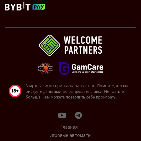
Азартные игры призваны развлекать. Помните, что вы
рискуете деньгами, когда делаете ставки. Не тратьте
больше, чем можете позволить себе проиграть.
Главная
Игровые автоматы