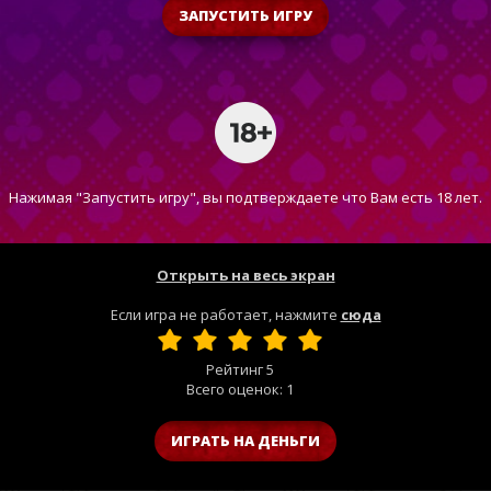
ЗАПУСТИТЬ ИГРУ
Нажимая "Запустить игру", вы подтверждаете что Вам есть 18 лет.
Открыть на весь экран
Если игра не работает, нажмите
сюда
Рейтинг
5
Всего оценок:
1
ИГРАТЬ НА ДЕНЬГИ