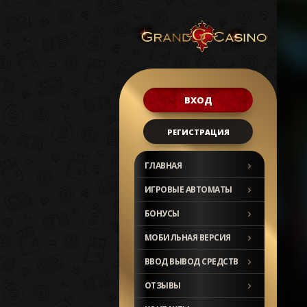
ВХОД
РЕГИСТРАЦИЯ
ГЛАВНАЯ
ИГРОВЫЕ АВТОМАТЫ
БОНУСЫ
МОБИЛЬНАЯ ВЕРСИЯ
ВВОД ВЫВОД СРЕДСТВ
ОТЗЫВЫ