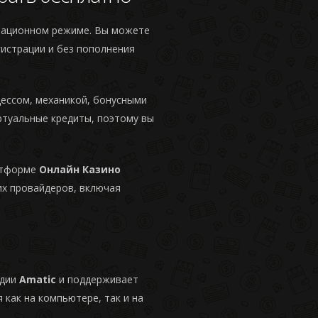
рационном режиме. Вы можете
гистрации и без пополнения
ессом, механикой, бонусными
ртуальные кредиты, поэтому вы
атформе
Онлайн Казино
их провайдеров, включая
удии
Amatic
и поддерживает
 как на компьютере, так и на