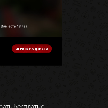
Вам есть 18 лет.
ИГРАТЬ НА ДЕНЬГИ
грать бесплатно