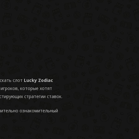
скать слот
Lucky Zodiac
 игроков, которые хотят
стирующих стратегии ставок.
ючительно ознакомительный