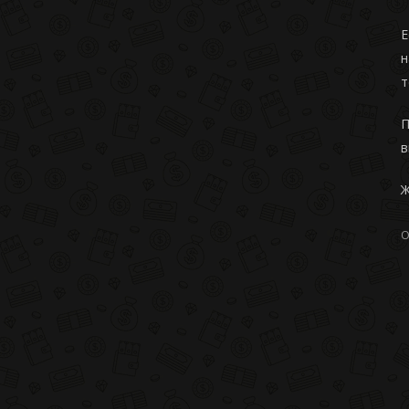
Е
н
т
П
в
Ж
О