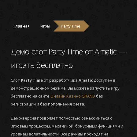
Главная
Игры
Party Time
Демо слот Party Time от Amatic —
играть бесплатно
Слот
Party Time
от разработчика
Amatic
доступен в
демонстрационном режиме. Вы можете запустить игру
бесплатно на сайте
Онлайн Казино GRAND
без
регистрации и без пополнения счёта.
Демо-версия позволяет полностью ознакомиться с
игровым процессом, механикой, бонусными функциями и
уровнем волатильности. Все раунды проходят на