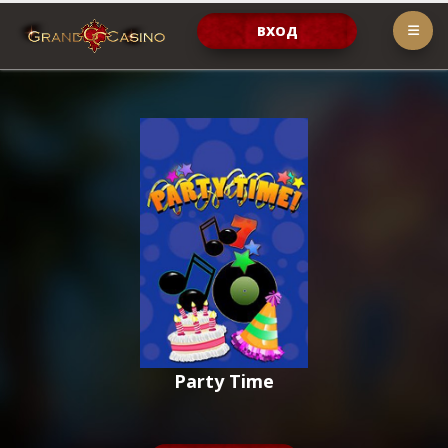
ВХОД
Party Time