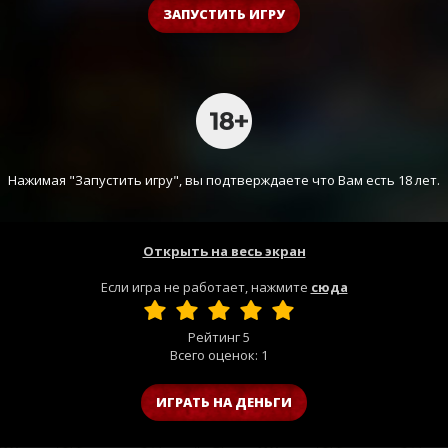
ЗАПУСТИТЬ ИГРУ
Нажимая "Запустить игру", вы подтверждаете что Вам есть 18 лет.
Открыть на весь экран
Если игра не работает, нажмите
сюда
Рейтинг
5
Всего оценок:
1
ИГРАТЬ НА ДЕНЬГИ