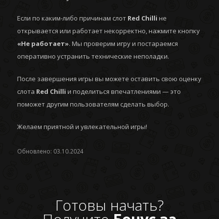
Если по каким-либо причинам слот
Red Chilli
не
открывается или работает некорректно, нажмите кнопку
«Не работает»
. Мы проверим игру и постараемся
оперативно устранить технические неполадки.
После завершения игры вы можете оставить свою оценку
слота
Red Chilli
и поделиться впечатлениями — это
поможет другим пользователям сделать выбор.
Желаем приятной и увлекательной игры!
Обновлено:
03.10.2024
Готовы начать?