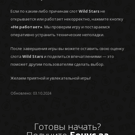
Если по каким-либо причинам слот
Wild Stars
не
открывается или работает некорректно, нажмите кнопку
«Не работает»
. Мы проверим игру и постараемся
оперативно устранить технические неполадки.
После завершения игры вы можете оставить свою оценку
слота
Wild Stars
и поделиться впечатлениями — это
поможет другим пользователям сделать выбор.
Желаем приятной и увлекательной игры!
Обновлено:
03.10.2024
Готовы начать?