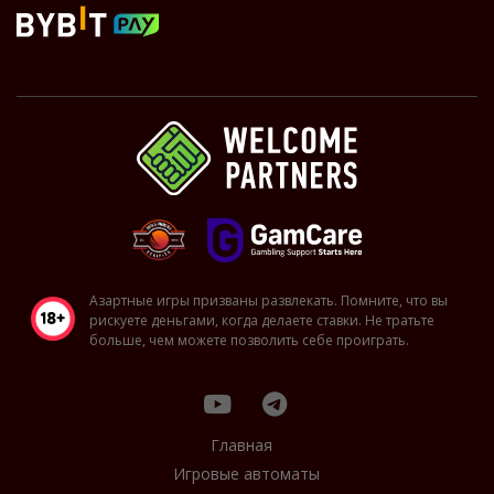
Азартные игры призваны развлекать. Помните, что вы
рискуете деньгами, когда делаете ставки. Не тратьте
больше, чем можете позволить себе проиграть.
Главная
Игровые автоматы