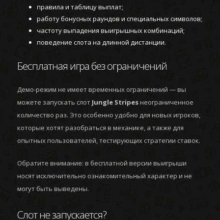
правила и таблицу выплат;
работу бонусных раундов и специальных символов;
частоту выпадения выигрышных комбинаций;
поведение слота на длинной дистанции.
Бесплатная игра без ограничений
Демо-режим не имеет временных ограничений — вы
можете запускать слот
Jungle Stripes
неограниченное
количество раз. Это особенно удобно для новых игроков,
которые хотят разобраться в механике, а также для
опытных пользователей, тестирующих стратегии ставок.
Обратите внимание: в бесплатной версии выигрыши
носят исключительно ознакомительный характер и не
могут быть выведены.
Слот не запускается?