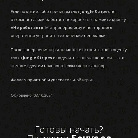
Если по каким-либо причинам слот
Jungle Stripes
не
открывается или работает некорректно, нажмите кнопку
«Не работает»
. Мы проверим игру и постараемся
оперативно устранить технические неполадки.
После завершения игры вы можете оставить свою оценку
слота
Jungle Stripes
и поделиться впечатлениями — это
поможет другим пользователям сделать выбор.
Желаем приятной и увлекательной игры!
Обновлено:
03.10.2024
Готовы начать?