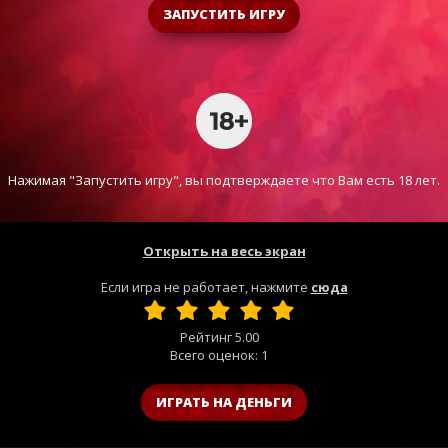
ЗАПУСТИТЬ ИГРУ
Нажимая "Запустить игру", вы подтверждаете что Вам есть 18 лет.
Открыть на весь экран
Если игра не работает, нажмите
сюда
Рейтинг
5.00
Всего оценок:
1
ИГРАТЬ НА ДЕНЬГИ