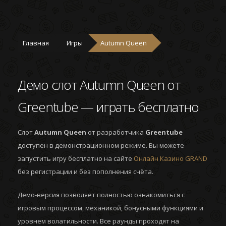
Главная
Игры
Autumn Queen
Демо слот Autumn Queen от
Greentube — играть бесплатно
Слот
Autumn Queen
от разработчика
Greentube
доступен в демонстрационном режиме. Вы можете
запустить игру бесплатно на сайте
Онлайн Казино GRAND
без регистрации и без пополнения счёта.
Демо-версия позволяет полностью ознакомиться с
игровым процессом, механикой, бонусными функциями и
уровнем волатильности. Все раунды проходят на