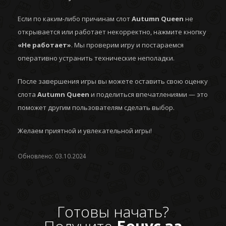
Если по каким-либо причинам слот
Autumn Queen
не
открывается или работает некорректно, нажмите кнопку
«Не работает»
. Мы проверим игру и постараемся
оперативно устранить технические неполадки.
После завершения игры вы можете оставить свою оценку
слота
Autumn Queen
и поделиться впечатлениями — это
поможет другим пользователям сделать выбор.
Желаем приятной и увлекательной игры!
Обновлено:
03.10.2024
Готовы начать?