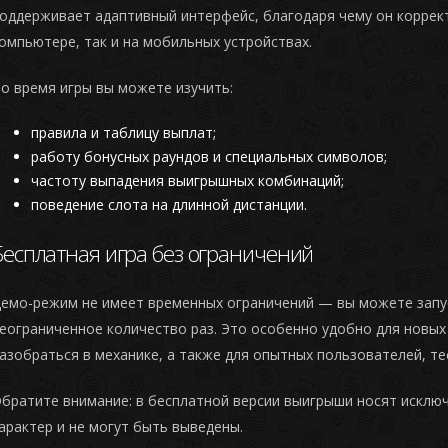
оддерживает адаптивный интерфейс, благодаря чему он коррект
омпьютере, так и на мобильных устройствах.
о время игры вы можете изучить:
правила и таблицу выплат;
работу бонусных раундов и специальных символов;
частоту выпадения выигрышных комбинаций;
поведение слота на длинной дистанции.
Бесплатная игра без ограничений
емо-режим не имеет временных ограничений — вы можете запу
еограниченное количество раз. Это особенно удобно для новых
азобраться в механике, а также для опытных пользователей, те
братите внимание: в бесплатной версии выигрыши носят искл
арактер и не могут быть выведены.