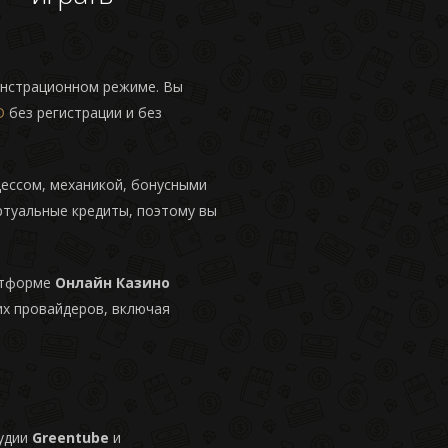
онстрационном режиме. Вы
D
без регистрации и без
ессом, механикой, бонусными
ртуальные кредиты, поэтому вы
атформе
Онлайн Казино
их провайдеров, включая
удии
Greentube
и