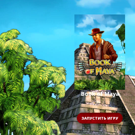
Book of Maya
ЗАПУСТИТЬ ИГРУ