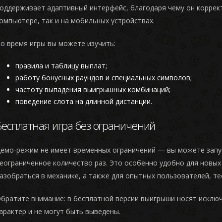
оддерживает адаптивный интерфейс, благодаря чему он коррект
омпьютере, так и на мобильных устройствах.
о время игры вы можете изучить:
правила и таблицу выплат;
работу бонусных раундов и специальных символов;
частоту выпадения выигрышных комбинаций;
поведение слота на длинной дистанции.
Бесплатная игра без ограничений
емо-режим не имеет временных ограничений — вы можете запу
еограниченное количество раз. Это особенно удобно для новых
азобраться в механике, а также для опытных пользователей, те
братите внимание: в бесплатной версии выигрыши носят искл
арактер и не могут быть выведены.