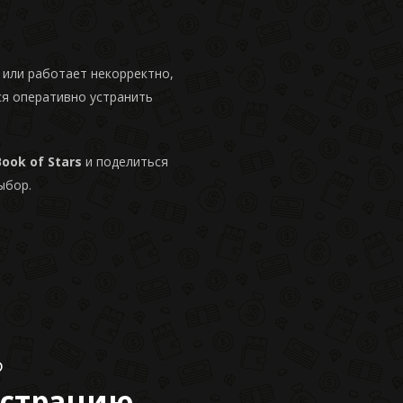
 или работает некорректно,
ся оперативно устранить
Book of Stars
и поделиться
ыбор.
?
истрацию