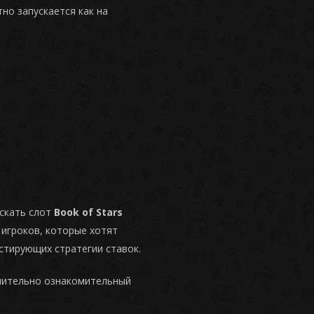
но запускается как на
скать слот
Book of Stars
 игроков, которые хотят
стирующих стратегии ставок.
ючительно ознакомительный