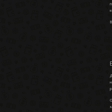
п
к
В
Д
н
р
О
х