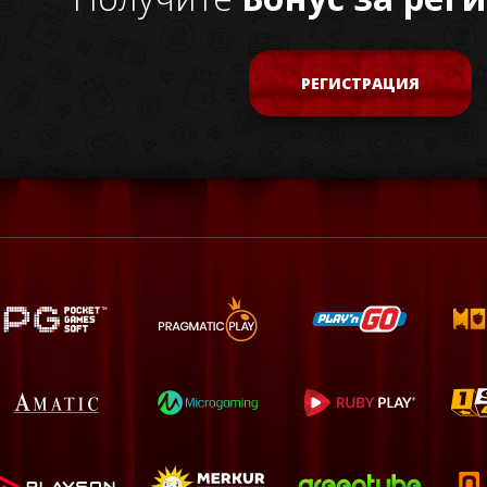
РЕГИСТРАЦИЯ