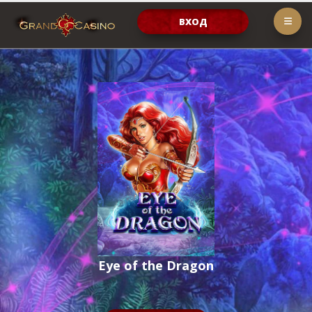
ВХОД
Eye of the Dragon