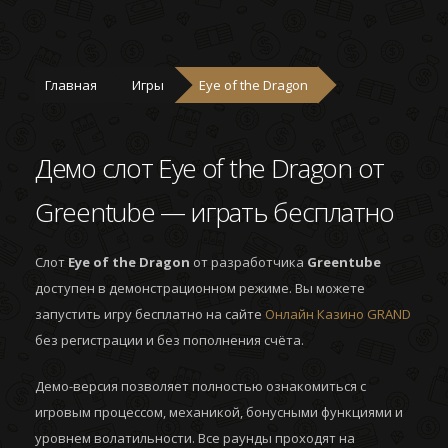
Главная
Игры
Eye of the Dragon
Демо слот Eye of the Dragon от
Greentube — играть бесплатно
Слот
Eye of the Dragon
от разработчика
Greentube
доступен в демонстрационном режиме. Вы можете
запустить игру бесплатно на сайте
Онлайн Казино GRAND
без регистрации и без пополнения счёта.
Демо-версия позволяет полностью ознакомиться с
игровым процессом, механикой, бонусными функциями и
уровнем волатильности. Все раунды проходят на