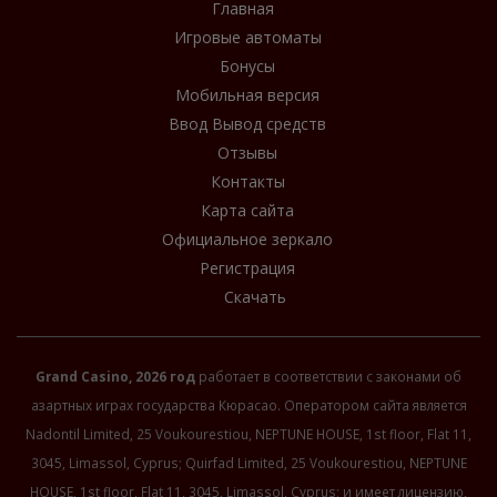
Главная
Игровые автоматы
Бонусы
Мобильная версия
Ввод Вывод средств
Отзывы
Контакты
Карта сайта
Официальное зеркало
Регистрация
Скачать
Grand Casino, 2026 год
работает в соответствии с законами об
азартных играх государства Кюрасао. Оператором сайта является
Nadontil Limited, 25 Voukourestiou, NEPTUNE HOUSE, 1st floor, Flat 11,
3045, Limassol, Cyprus; Quirfad Limited, 25 Voukourestiou, NEPTUNE
HOUSE, 1st floor, Flat 11, 3045, Limassol, Cyprus; и имеет лицензию,