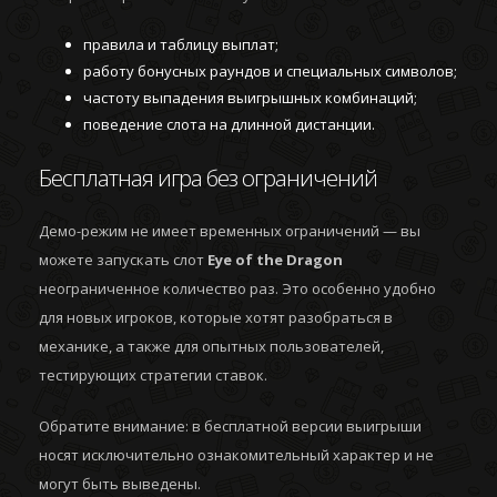
правила и таблицу выплат;
работу бонусных раундов и специальных символов;
частоту выпадения выигрышных комбинаций;
поведение слота на длинной дистанции.
Бесплатная игра без ограничений
Демо-режим не имеет временных ограничений — вы
можете запускать слот
Eye of the Dragon
неограниченное количество раз. Это особенно удобно
для новых игроков, которые хотят разобраться в
механике, а также для опытных пользователей,
тестирующих стратегии ставок.
Обратите внимание: в бесплатной версии выигрыши
носят исключительно ознакомительный характер и не
могут быть выведены.