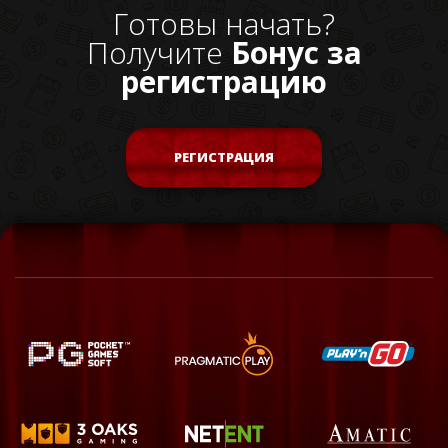
Готовы начать?
Получите
Бонус за
регистрацию
РЕГИСТРАЦИЯ