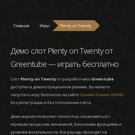
Главная
Игры
Plenty on Twenty
Демо слот Plenty on Twenty от
Greentube — играть бесплатно
Слот
Plenty on Twenty
от разработчика
Greentube
доступен в демонстрационном режиме. Вы можете
запустить игру бесплатно на сайте
Онлайн Казино GRAND
без регистрации и без пополнения счёта.
Демо-версия позволяет полностью ознакомиться с
игровым процессом, механикой, бонусными функциями и
уровнем волатильности. Все раунды проходят на