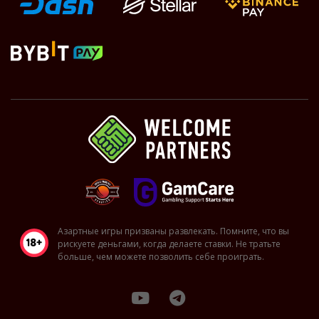
Азартные игры призваны развлекать. Помните, что вы
рискуете деньгами, когда делаете ставки. Не тратьте
больше, чем можете позволить себе проиграть.