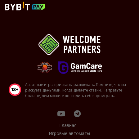
Азартные игры призваны развлекать. Помните, что вы
рискуете деньгами, когда делаете ставки. Не тратьте
больше, чем можете позволить себе проиграть.
Главная
Игровые автоматы