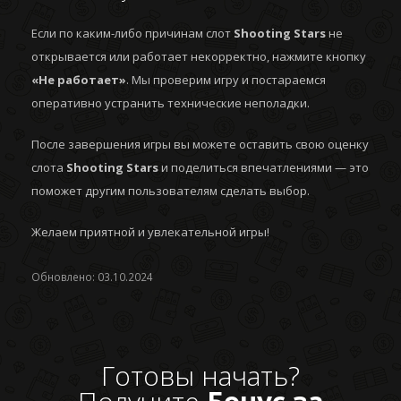
Если по каким-либо причинам слот
Shooting Stars
не
открывается или работает некорректно, нажмите кнопку
«Не работает»
. Мы проверим игру и постараемся
оперативно устранить технические неполадки.
После завершения игры вы можете оставить свою оценку
слота
Shooting Stars
и поделиться впечатлениями — это
поможет другим пользователям сделать выбор.
Желаем приятной и увлекательной игры!
Обновлено:
03.10.2024
Готовы начать?