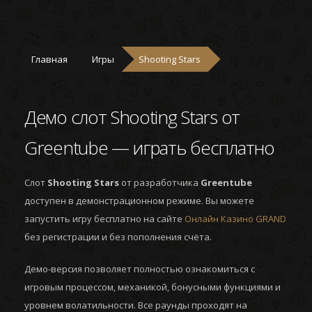
Главная
Игры
Shooting Stars
Демо слот Shooting Stars от
Greentube — играть бесплатно
Слот
Shooting Stars
от разработчика
Greentube
доступен в демонстрационном режиме. Вы можете
запустить игру бесплатно на сайте
Онлайн Казино GRAND
без регистрации и без пополнения счёта.
Демо-версия позволяет полностью ознакомиться с
игровым процессом, механикой, бонусными функциями и
уровнем волатильности. Все раунды проходят на