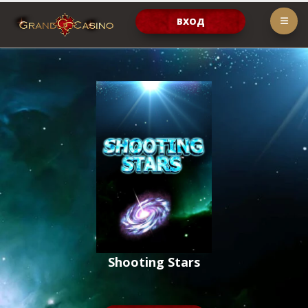
ВХОД
Shooting Stars