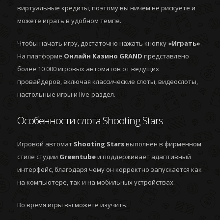
виртуальные кредиты, поэтому вы ничем не рискуете и
можете играть в удобном темпе.
Чтобы начать игру, достаточно нажать кнопку
«Играть»
.
На платформе
Онлайн Казино GRAND
представлено
более 10 000 игровых автоматов от ведущих
провайдеров, включая классические слоты, видеослоты,
настольные игры и live-раздел.
Особенности слота Shooting Stars
Игровой автомат
Shooting Stars
выполнен в фирменном
стиле студии
Greentube
и поддерживает адаптивный
интерфейс, благодаря чему он корректно запускается как
на компьютере, так и на мобильных устройствах.
Во время игры вы можете изучить: