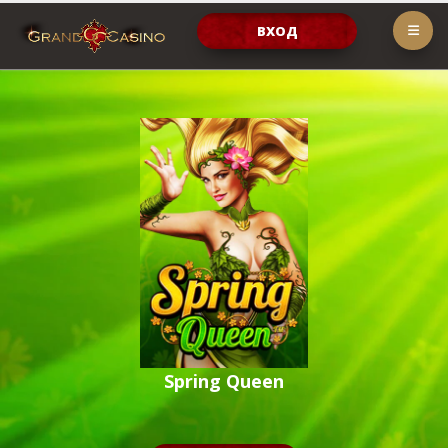
ВХОД
Spring Queen