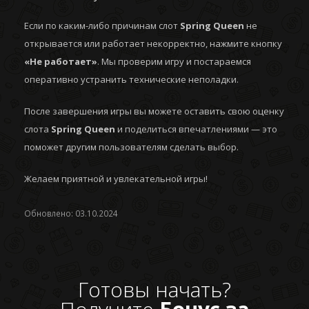
Если по каким-либо причинам слот
Spring Queen
не
открывается или работает некорректно, нажмите кнопку
«Не работает»
. Мы проверим игру и постараемся
оперативно устранить технические неполадки.
После завершения игры вы можете оставить свою оценку
слота
Spring Queen
и поделиться впечатлениями — это
поможет другим пользователям сделать выбор.
Желаем приятной и увлекательной игры!
Обновлено:
03.10.2024
Готовы начать?