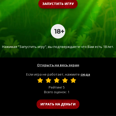
ЗАПУСТИТЬ ИГРУ
Нажимая "Запустить игру", вы подтверждаете что Вам есть 18 лет.
Открыть на весь экран
Если игра не работает, нажмите
сюда
Рейтинг
5
Всего оценок:
1
ИГРАТЬ НА ДЕНЬГИ