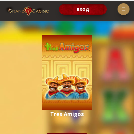
ВХОД
Tres Amigos