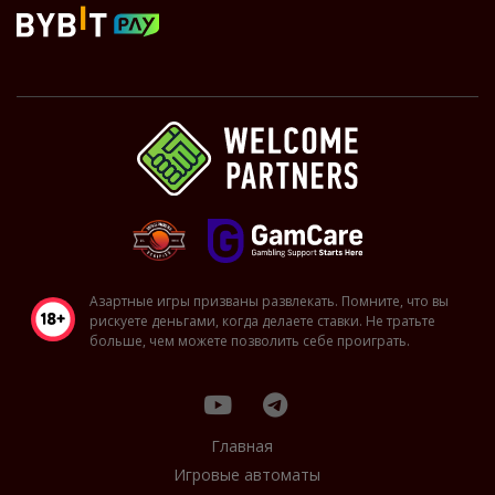
Азартные игры призваны развлекать. Помните, что вы
рискуете деньгами, когда делаете ставки. Не тратьте
больше, чем можете позволить себе проиграть.
Главная
Игровые автоматы