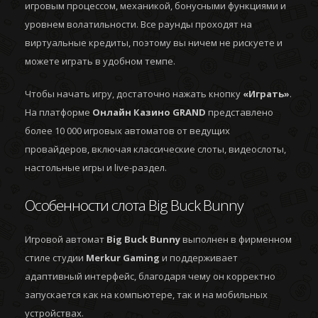
игровым процессом, механикой, бонусными функциями и
уровнем волатильности. Все раунды проходят на
виртуальные кредиты, поэтому вы ничем не рискуете и
можете играть в удобном темпе.
Чтобы начать игру, достаточно нажать кнопку
«Играть»
.
На платформе
Онлайн Казино GRAND
представлено
более 10 000 игровых автоматов от ведущих
провайдеров, включая классические слоты, видеослоты,
настольные игры и live-раздел.
Особенности слота Big Buck Bunny
Игровой автомат
Big Buck Bunny
выполнен в фирменном
стиле студии
Merkur Gaming
и поддерживает
адаптивный интерфейс, благодаря чему он корректно
запускается как на компьютере, так и на мобильных
устройствах.