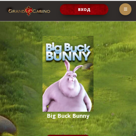
ВХОД
Big Buck Bunny