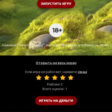
ЗАПУСТИТЬ ИГРУ
Нажимая "Запустить игру", вы подтверждаете что Вам есть 18 лет.
Открыть на весь экран
Если игра не работает, нажмите
сюда
Рейтинг
5
Всего оценок:
1
ИГРАТЬ НА ДЕНЬГИ