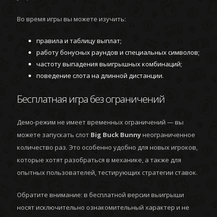
Во время игры вы можете изучить:
правила и таблицу выплат;
работу бонусных раундов и специальных символов;
частоту выпадения выигрышных комбинаций;
поведение слота на длинной дистанции.
Бесплатная игра без ограничений
Демо-режим не имеет временных ограничений — вы
можете запускать слот
Big Buck Bunny
неограниченное
количество раз. Это особенно удобно для новых игроков,
которые хотят разобраться в механике, а также для
опытных пользователей, тестирующих стратегии ставок.
Обратите внимание: в бесплатной версии выигрыши
носят исключительно ознакомительный характер и не