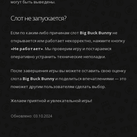
могут быть выведены.
Слот не запускается?
Если по каким-либо причинам слот
Big Buck Bunny
не
открывается или работает некорректно, нажмите кнопку
«Не работает»
. Мы проверим игру и постараемся
оперативно устранить технические неполадки.
После завершения игры вы можете оставить свою оценку
слота
Big Buck Bunny
и поделиться впечатлениями — это
поможет другим пользователям сделать выбор.
Желаем приятной и увлекательной игры!
Обновлено:
03.10.2024