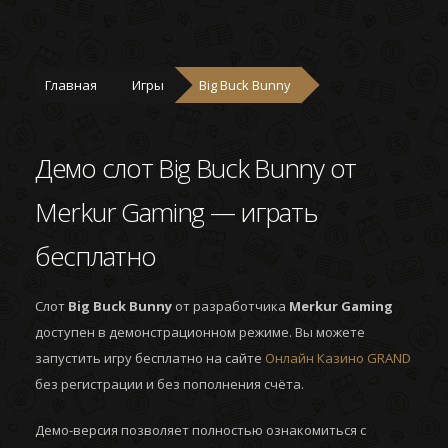
Главная
Игры
Big Buck Bunny
Демо слот Big Buck Bunny от
Merkur Gaming — играть
бесплатно
Слот
Big Buck Bunny
от разработчика
Merkur Gaming
доступен в демонстрационном режиме. Вы можете
запустить игру бесплатно на сайте
Онлайн Казино GRAND
без регистрации и без пополнения счёта.
Демо-версия позволяет полностью ознакомиться с