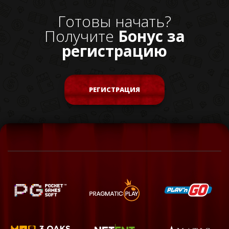
Готовы начать?
Получите
Бонус за
регистрацию
РЕГИСТРАЦИЯ