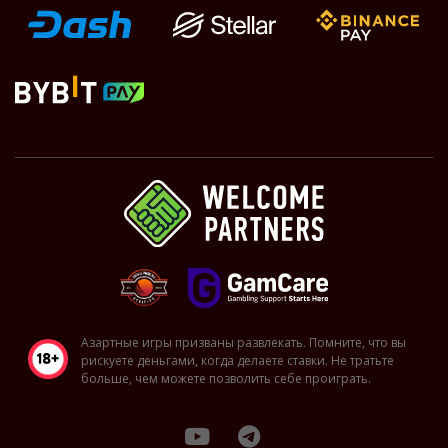
Азартные игры призваны развлекать. Помните, что вы
рискуете деньгами, когда делаете ставки. Не тратьте
больше, чем можете позволить себе проиграть.