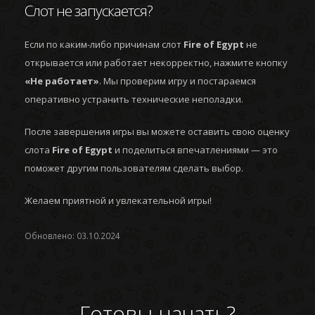
Слот не запускается?
Если по каким-либо причинам слот
Fire of Egypt
не
открывается или работает некорректно, нажмите кнопку
«Не работает»
. Мы проверим игру и постараемся
оперативно устранить технические неполадки.
После завершения игры вы можете оставить свою оценку
слота
Fire of Egypt
и поделиться впечатлениями — это
поможет другим пользователям сделать выбор.
Желаем приятной и увлекательной игры!
Обновлено:
03.10.2024
Готовы начать?