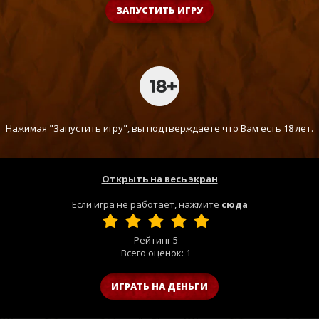
ЗАПУСТИТЬ ИГРУ
Нажимая "Запустить игру", вы подтверждаете что Вам есть 18 лет.
Открыть на весь экран
Если игра не работает, нажмите
сюда
Рейтинг
5
Всего оценок:
1
ИГРАТЬ НА ДЕНЬГИ