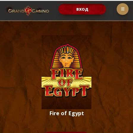
ВХОД
Fire of Egypt