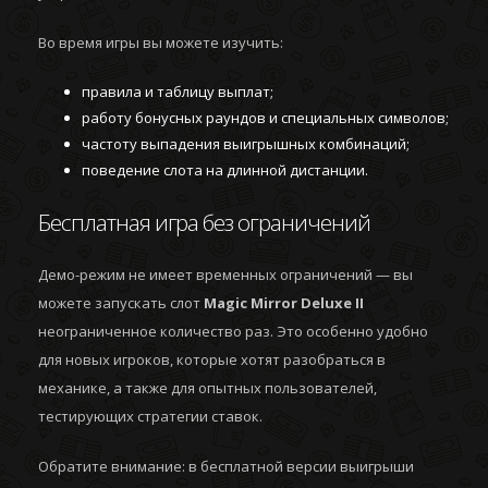
Во время игры вы можете изучить:
правила и таблицу выплат;
работу бонусных раундов и специальных символов;
частоту выпадения выигрышных комбинаций;
поведение слота на длинной дистанции.
Бесплатная игра без ограничений
Демо-режим не имеет временных ограничений — вы
можете запускать слот
Magic Mirror Deluxe II
неограниченное количество раз. Это особенно удобно
для новых игроков, которые хотят разобраться в
механике, а также для опытных пользователей,
тестирующих стратегии ставок.
Обратите внимание: в бесплатной версии выигрыши