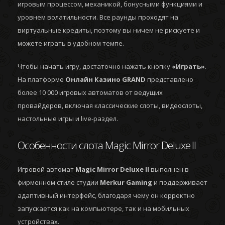
игровым процессом, механикой, бонусными функциями и
уровнем волатильности. Все раунды проходят на
виртуальные кредиты, поэтому вы ничем не рискуете и
можете играть в удобном темпе.
Чтобы начать игру, достаточно нажать кнопку
«Играть»
.
На платформе
Онлайн Казино GRAND
представлено
более 10 000 игровых автоматов от ведущих
провайдеров, включая классические слоты, видеослоты,
настольные игры и live-раздел.
Особенности слота Magic Mirror Deluxe II
Игровой автомат
Magic Mirror Deluxe II
выполнен в
фирменном стиле студии
Merkur Gaming
и поддерживает
адаптивный интерфейс, благодаря чему он корректно
запускается как на компьютере, так и на мобильных
устройствах.