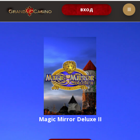
ВХОД
Magic Mirror Deluxe II