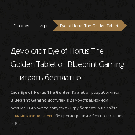
Главная
Игры
Eye of Horus The Golden Tablet
Демо слот Eye of Horus The
Golden Tablet от Blueprint Gaming
— играть бесплатно
Слот
Eye of Horus The Golden Tablet
от разработчика
Blueprint Gaming
доступен в демонстрационном
режиме. Вы можете запустить игру бесплатно на сайте
Онлайн Казино GRAND
без регистрации и без пополнения
счёта.