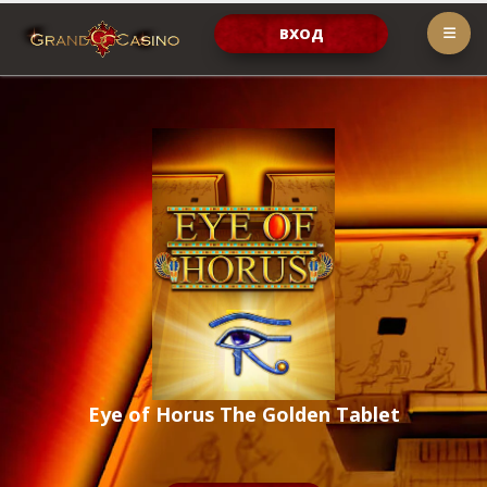
ВХОД
Eye of Horus The Golden Tablet