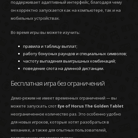
поддерживает адаптивный интерфейс, благодаря чему
он корректно запускается как на компьютере, так и на
мобильных устройствах.
Во время игры вы можете изучить:
правила и таблицу выплат;
работу бонусных раундов и специальных символов;
частоту выпадения выигрышных комбинаций;
поведение слота на длинной дистанции.
Бесплатная игра без ограничений
Демо-режим не имеет временных ограничений — вы
можете запускать слот
Eye of Horus The Golden Tablet
неограниченное количество раз. Это особенно удобно
для новых игроков, которые хотят разобраться в
механике, а также для опытных пользователей,
тестирующих стратегии ставок.