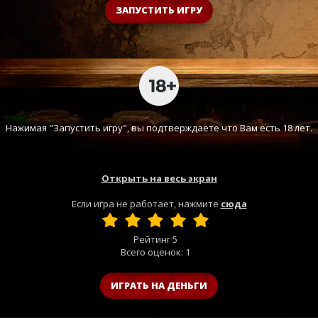
ЗАПУСТИТЬ ИГРУ
Нажимая "Запустить игру", вы подтверждаете что Вам есть 18 лет.
Открыть на весь экран
Если игра не работает, нажмите
сюда
Рейтинг
5
Всего оценок:
1
ИГРАТЬ НА ДЕНЬГИ