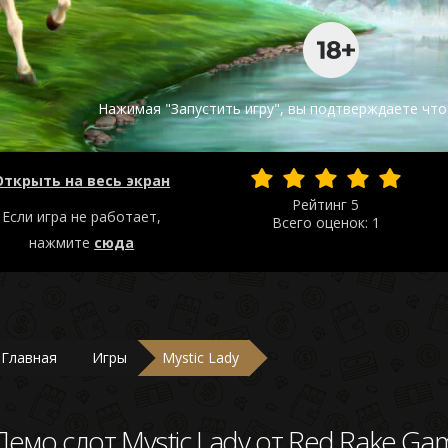
Нажимая "Запустить игру", вы подтверждаете что 
Открыть на весь экран
Рейтинг
5
Если игра не работает,
Всего оценок:
1
нажмите
сюда
Главная
Игры
Mystic Lady
Демо слот Mystic Lady от Red Rake Ga