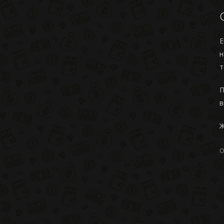
Е
н
т
П
в
Ж
О