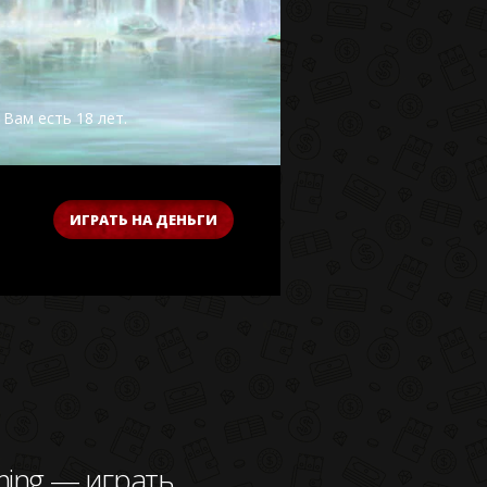
Вам есть 18 лет.
ИГРАТЬ НА ДЕНЬГИ
ming — играть