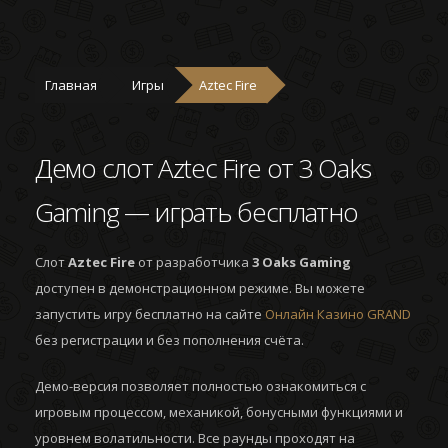
Главная
Игры
Aztec Fire
Демо слот Aztec Fire от 3 Oaks
Gaming — играть бесплатно
Слот
Aztec Fire
от разработчика
3 Oaks Gaming
доступен в демонстрационном режиме. Вы можете
запустить игру бесплатно на сайте
Онлайн Казино GRAND
без регистрации и без пополнения счёта.
Демо-версия позволяет полностью ознакомиться с
игровым процессом, механикой, бонусными функциями и
уровнем волатильности. Все раунды проходят на