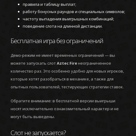
правила и таблицу выплат;
работу бонусных раундов и специальных символов;
частоту выпадения выигрышных комбинаций;
поведение слота на длинной дистанции.
Бесплатная игра без ограничений
Демо-режим не имеет временных ограничений — вы
можете запускать слот
Aztec Fire
неограниченное
количество раз. Это особенно удобно для новых игроков,
которые хотят разобраться в механике, а также для
опытных пользователей, тестирующих стратегии ставок.
Обратите внимание: в бесплатной версии выигрыши
носят исключительно ознакомительный характер и не
могут быть выведены.
Слот не запускается?