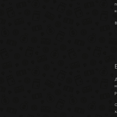
п
к
В
Д
н
р
О
х