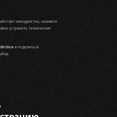
работает некорректно, нажмите
ивно устранить технические
100 Dice
и поделиться
ыбор.
?
истрацию