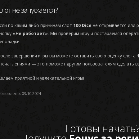
Слот не запускается?
сли по каким-либо причинам слот
100 Dice
не открывается или 
нопку
«Не работает»
. Мы проверим игру и постараемся операт
еполадки.
осле завершения игры вы можете оставить свою оценку слота
печатлениями — это поможет другим пользователям сделать в
елаем приятной и увлекательной игры!
бновлено:
03.10.2024
Готовы начать
Получите
Бонус за рег