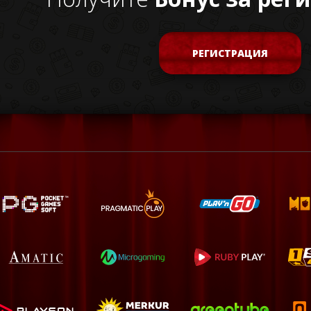
РЕГИСТРАЦИЯ