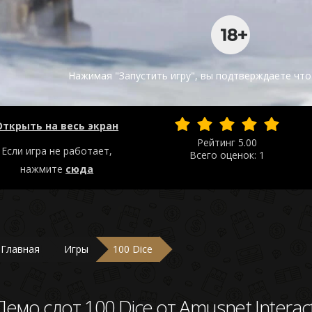
Нажимая "Запустить игру", вы подтверждаете что 
Открыть на весь экран
Рейтинг
5.00
Если игра не работает,
Всего оценок:
1
нажмите
сюда
Главная
Игры
100 Dice
Демо слот 100 Dice от Amusnet Interac