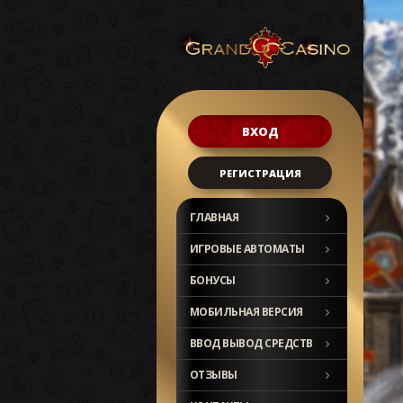
ВХОД
РЕГИСТРАЦИЯ
ГЛАВНАЯ
ИГРОВЫЕ АВТОМАТЫ
БОНУСЫ
МОБИЛЬНАЯ ВЕРСИЯ
ВВОД ВЫВОД СРЕДСТВ
ОТЗЫВЫ