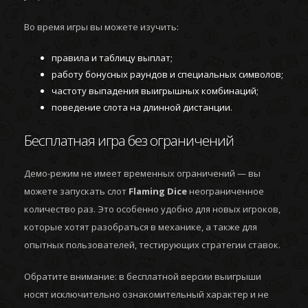
Во время игры вы можете изучить:
правила и таблицу выплат;
работу бонусных раундов и специальных символов;
частоту выпадения выигрышных комбинаций;
поведение слота на длинной дистанции.
Бесплатная игра без ограничений
Демо-режим не имеет временных ограничений — вы
можете запускать слот
Flaming Dice
неограниченное
количество раз. Это особенно удобно для новых игроков,
которые хотят разобраться в механике, а также для
опытных пользователей, тестирующих стратегии ставок.
Обратите внимание: в бесплатной версии выигрыши
носят исключительно ознакомительный характер и не