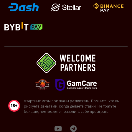
Азартные игры призваны развлекать. Помните, что вы
рискуете деньгами, когда делаете ставки. Не тратьте
больше, чем можете позволить себе проиграть.