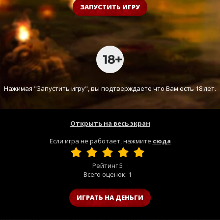
ЗАПУСТИТЬ ИГРУ
Нажимая "Запустить игру", вы подтверждаете что Вам есть 18 лет.
Открыть на весь экран
Если игра не работает, нажмите
сюда
Рейтинг
5
Всего оценок:
1
ИГРАТЬ НА ДЕНЬГИ