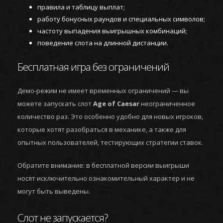
правила и таблицу выплат;
работу бонусных раундов и специальных символов;
частоту выпадения выигрышных комбинаций;
поведение слота на длинной дистанции.
Бесплатная игра без ограничений
Демо-режим не имеет временных ограничений — вы
можете запускать слот
Age of Caesar
неограниченное
количество раз. Это особенно удобно для новых игроков,
которые хотят разобраться в механике, а также для
опытных пользователей, тестирующих стратегии ставок.
Обратите внимание: в бесплатной версии выигрыши
носят исключительно ознакомительный характер и не
могут быть выведены.
Слот не запускается?