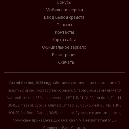
Бонусы
Мобильная версия
Ввод Вывод средств
Отзывы
Контакты
Карта сайта
Официальное зеркало
Регистрация
Скачать
Grand Casino, 2026 год
работает в соответствии с законами об
азартных играх государства Кюрасао. Оператором сайта является
Nadontil Limited, 25 Voukourestiou, NEPTUNE HOUSE, 1st floor, Flat 11,
3045, Limassol, Cyprus; Quirfad Limited, 25 Voukourestiou, NEPTUNE
HOUSE, 1st floor, Flat 11, 3045, Limassol, Cyprus; и имеет лицензию,
полностью принадлежащую Overcan N.V. Heelsumstraat 51, E-
Commerce Park, Curacao.