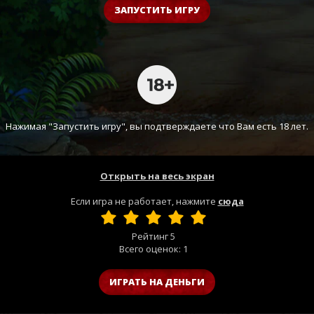
ЗАПУСТИТЬ ИГРУ
Нажимая "Запустить игру", вы подтверждаете что Вам есть 18 лет.
Открыть на весь экран
Если игра не работает, нажмите
сюда
Рейтинг
5
Всего оценок:
1
ИГРАТЬ НА ДЕНЬГИ