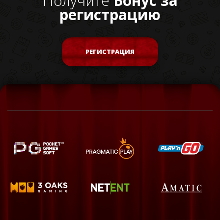
Получите
Бонус за
регистрацию
РЕГИСТРАЦИЯ