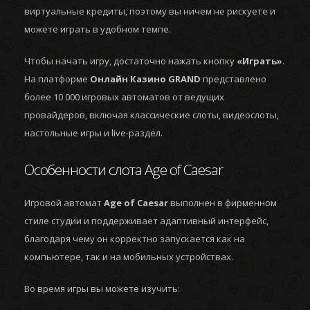
виртуальные кредиты, поэтому вы ничем не рискуете и
можете играть в удобном темпе.
Чтобы начать игру, достаточно нажать кнопку
«Играть»
.
На платформе
Онлайн Казино GRAND
представлено
более 10 000 игровых автоматов от ведущих
провайдеров, включая классические слоты, видеослоты,
настольные игры и live-раздел.
Особенности слота Age of Caesar
Игровой автомат
Age of Caesar
выполнен в фирменном
стиле студии
и поддерживает адаптивный интерфейс,
благодаря чему он корректно запускается как на
компьютере, так и на мобильных устройствах.
Во время игры вы можете изучить: