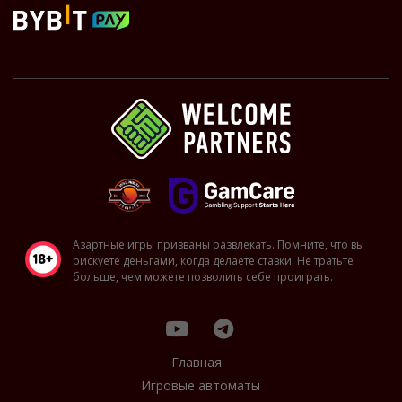
Азартные игры призваны развлекать. Помните, что вы
рискуете деньгами, когда делаете ставки. Не тратьте
больше, чем можете позволить себе проиграть.
Главная
Игровые автоматы