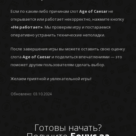
Если по каким-либо причинам слот
Age of Caesar
не
открывается или работает некорректно, нажмите кнопку
«Не работает»
. Мы проверим игру и постараемся
оперативно устранить технические неполадки.
После завершения игры вы можете оставить свою оценку
слота
Age of Caesar
и поделиться впечатлениями — это
поможет другим пользователям сделать выбор.
Желаем приятной и увлекательной игры!
Обновлено:
03.10.2024
Готовы начать?