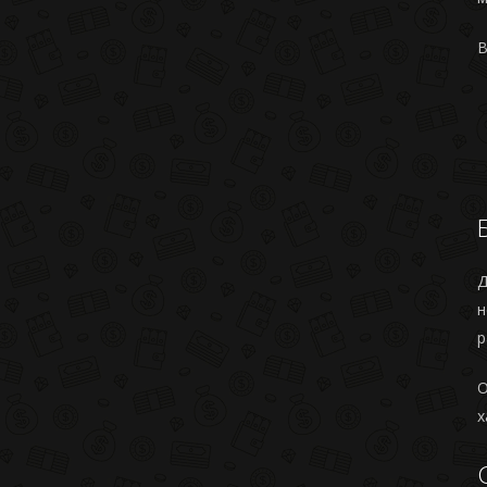
В
Д
н
р
О
х