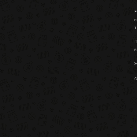
Е
н
т
П
в
Ж
О