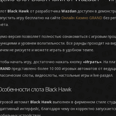
Слот
Black Hawk
от разработчика
Wazdan
доступен в демонстр
апустить игру бесплатно на сайте
Онлайн Казино GRAND
без ре
чёта.
емо-версия позволяет полностью ознакомиться с игровым проц
ункциями и уровнем волатильности. Все раунды проходят на ви
ичем не рискуете и можете играть в удобном темпе.
тобы начать игру, достаточно нажать кнопку
«Играть»
. На пл
GRAND
представлено более 10 000 игровых автоматов от ведущ
лассические слоты, видеослоты, настольные игры и live-раздел.
Особенности слота Black Hawk
гровой автомат
Black Hawk
выполнен в фирменном стиле студ
даптивный интерфейс, благодаря чему он корректно запускается
обильных устройствах.