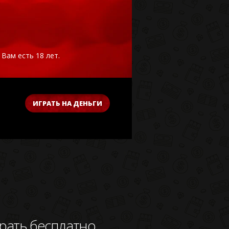
Вам есть 18 лет.
ИГРАТЬ НА ДЕНЬГИ
грать бесплатно