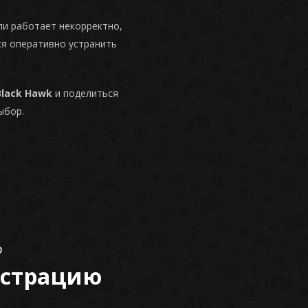
ли работает некорректно,
ся оперативно устранить
Black Hawk
и поделиться
ыбор.
?
истрацию