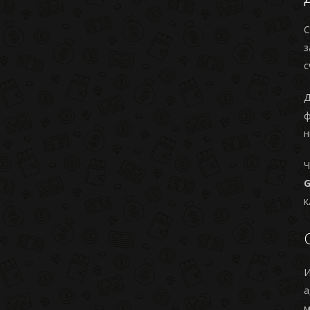
з
с
Д
ф
н
Ч
к
И
а
м