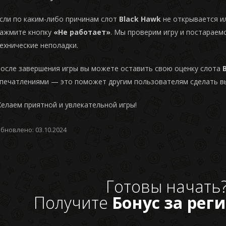
сли по каким-либо причинам слот
Black Hawk
не открывается и
ажмите кнопку
«Не работает»
. Мы проверим игру и постараем
ехнические неполадки.
осле завершения игры вы можете оставить свою оценку слота
печатлениями — это поможет другим пользователям сделать в
елаем приятной и увлекательной игры!
бновлено:
03.10.2024
Готовы начать
Получите
Бонус за рег