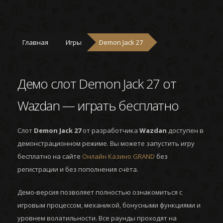
Главная
Игры
Demon Jack 27
Демо слот Demon Jack 27 от
Wazdan — играть бесплатно
Слот
Demon Jack 27
от разработчика
Wazdan
доступен в
демонстрационном режиме. Вы можете запустить игру
бесплатно на сайте
Онлайн Казино GRAND
без
регистрации и без пополнения счёта.
Демо-версия позволяет полностью ознакомиться с
игровым процессом, механикой, бонусными функциями и
уровнем волатильности. Все раунды проходят на