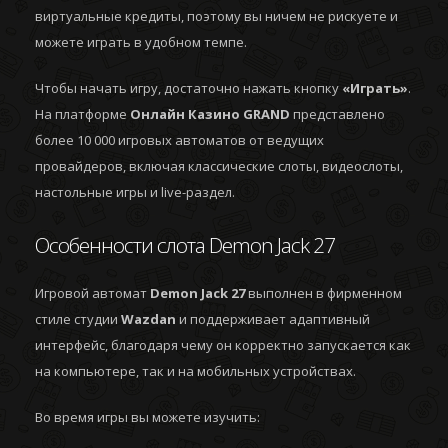
виртуальные кредиты, поэтому вы ничем не рискуете и
можете играть в удобном темпе.
Чтобы начать игру, достаточно нажать кнопку
«Играть»
.
На платформе
Онлайн Казино GRAND
представлено
более 10 000 игровых автоматов от ведущих
провайдеров, включая классические слоты, видеослоты,
настольные игры и live-раздел.
Особенности слота Demon Jack 27
Игровой автомат
Demon Jack 27
выполнен в фирменном
стиле студии
Wazdan
и поддерживает адаптивный
интерфейс, благодаря чему он корректно запускается как
на компьютере, так и на мобильных устройствах.
Во время игры вы можете изучить: