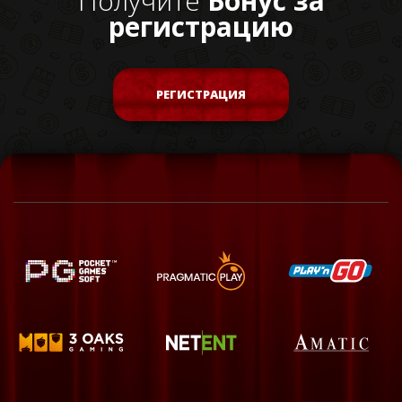
Получите
Бонус за
регистрацию
РЕГИСТРАЦИЯ