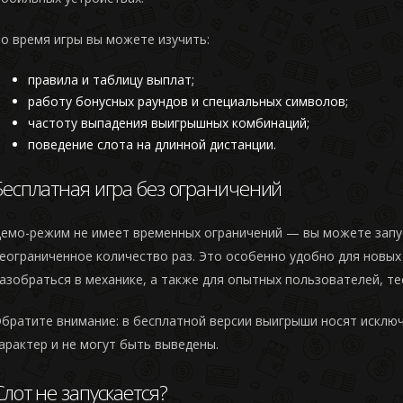
о время игры вы можете изучить:
правила и таблицу выплат;
работу бонусных раундов и специальных символов;
частоту выпадения выигрышных комбинаций;
поведение слота на длинной дистанции.
Бесплатная игра без ограничений
емо-режим не имеет временных ограничений — вы можете запу
еограниченное количество раз. Это особенно удобно для новых
азобраться в механике, а также для опытных пользователей, те
братите внимание: в бесплатной версии выигрыши носят искл
арактер и не могут быть выведены.
Слот не запускается?