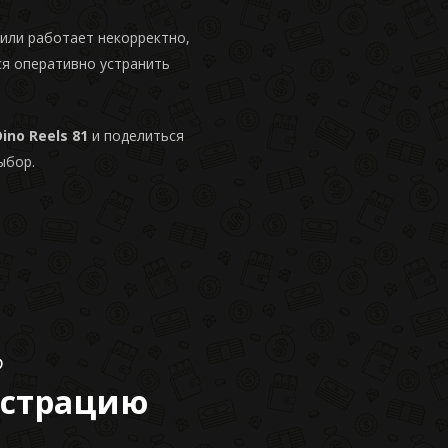
или работает некорректно,
ся оперативно устранить
Dino Reels 81
и поделиться
ыбор.
?
истрацию