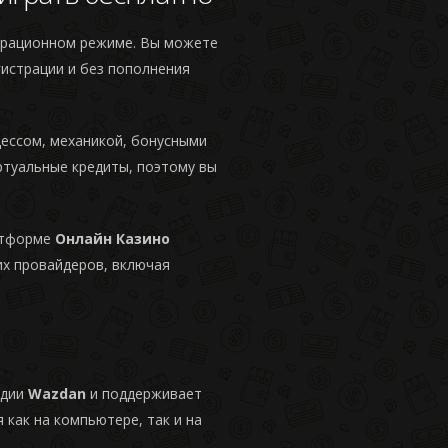
трационном режиме. Вы можете
гистрации и без пополнения
ессом, механикой, бонусными
ртуальные кредиты, поэтому вы
атформе
Онлайн Казино
их провайдеров, включая
удии
Wazdan
и поддерживает
 как на компьютере, так и на