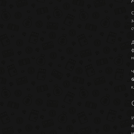
з
с
Д
ф
н
Ч
к
И
а
м