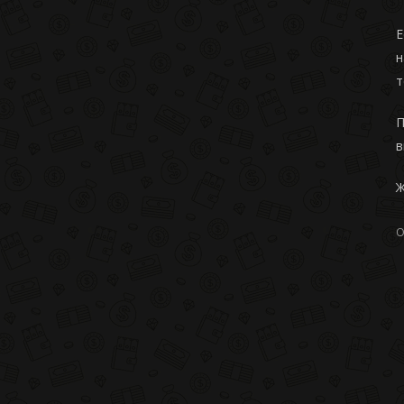
Е
н
т
П
в
Ж
О