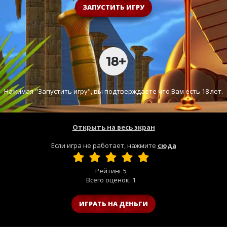
ЗАПУСТИТЬ ИГРУ
Нажимая "Запустить игру", вы подтверждаете что Вам есть 18 лет.
Открыть на весь экран
Если игра не работает, нажмите
сюда
Рейтинг
5
Всего оценок:
1
ИГРАТЬ НА ДЕНЬГИ