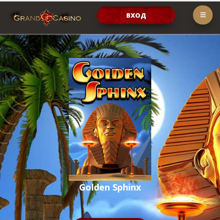
ВХОД
Golden Sphinx