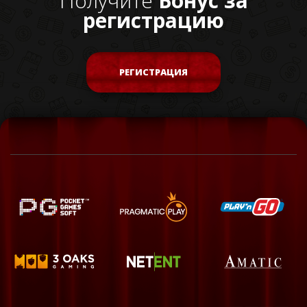
Получите
Бонус за
регистрацию
РЕГИСТРАЦИЯ