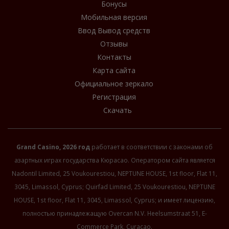
Бонусы
Мобильная версия
Ввод Вывод средств
Отзывы
Контакты
Карта сайта
Официальное зеркало
Регистрация
Скачать
Grand Casino, 2026 год
работает в соответствии с законами об
азартных играх государства Кюрасао. Оператором сайта является
Nadontil Limited, 25 Voukourestiou, NEPTUNE HOUSE, 1st floor, Flat 11,
3045, Limassol, Cyprus; Quirfad Limited, 25 Voukourestiou, NEPTUNE
HOUSE, 1st floor, Flat 11, 3045, Limassol, Cyprus; и имеет лицензию,
полностью принадлежащую Overcan N.V. Heelsumstraat 51, E-
Commerce Park, Curacao.