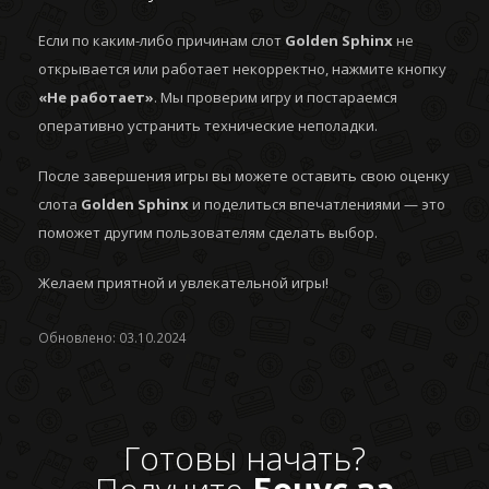
Если по каким-либо причинам слот
Golden Sphinx
не
открывается или работает некорректно, нажмите кнопку
«Не работает»
. Мы проверим игру и постараемся
оперативно устранить технические неполадки.
После завершения игры вы можете оставить свою оценку
слота
Golden Sphinx
и поделиться впечатлениями — это
поможет другим пользователям сделать выбор.
Желаем приятной и увлекательной игры!
Обновлено:
03.10.2024
Готовы начать?