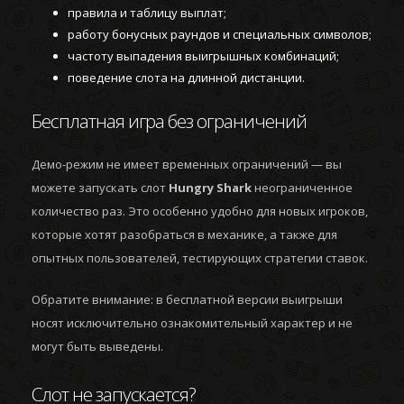
правила и таблицу выплат;
работу бонусных раундов и специальных символов;
частоту выпадения выигрышных комбинаций;
поведение слота на длинной дистанции.
Бесплатная игра без ограничений
Демо-режим не имеет временных ограничений — вы
можете запускать слот
Hungry Shark
неограниченное
количество раз. Это особенно удобно для новых игроков,
которые хотят разобраться в механике, а также для
опытных пользователей, тестирующих стратегии ставок.
Обратите внимание: в бесплатной версии выигрыши
носят исключительно ознакомительный характер и не
могут быть выведены.
Слот не запускается?