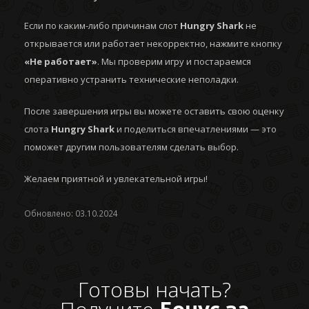
Если по каким-либо причинам слот
Hungry Shark
не
открывается или работает некорректно, нажмите кнопку
«Не работает»
. Мы проверим игру и постараемся
оперативно устранить технические неполадки.
После завершения игры вы можете оставить свою оценку
слота
Hungry Shark
и поделиться впечатлениями — это
поможет другим пользователям сделать выбор.
Желаем приятной и увлекательной игры!
Обновлено:
03.10.2024
Готовы начать?