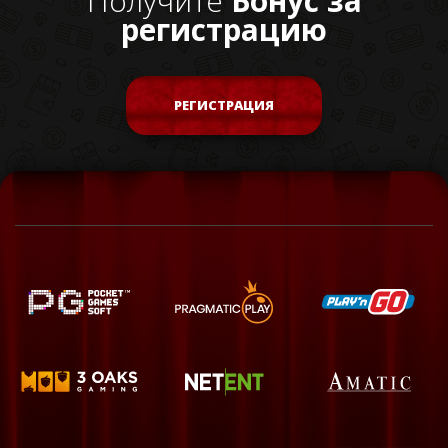
Получите
Бонус за
регистрацию
РЕГИСТРАЦИЯ