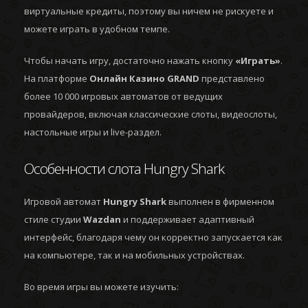
виртуальные кредиты, поэтому вы ничем не рискуете и
можете играть в удобном темпе.
Чтобы начать игру, достаточно нажать кнопку
«Играть»
.
На платформе
Онлайн Казино GRAND
представлено
более 10 000 игровых автоматов от ведущих
провайдеров, включая классические слоты, видеослоты,
настольные игры и live-раздел.
Особенности слота Hungry Shark
Игровой автомат
Hungry Shark
выполнен в фирменном
стиле студии
Wazdan
и поддерживает адаптивный
интерфейс, благодаря чему он корректно запускается как
на компьютере, так и на мобильных устройствах.
Во время игры вы можете изучить: